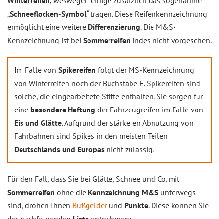
Winterreifen
, weswegen einige zusätzlich das sogenannte
„
Schneeflocken-Symbol
“ tragen. Diese Reifenkennzeichnung
ermöglicht eine weitere
Differenzierung
. Die M&S-
Kennzeichnung ist bei
Sommerreifen
indes nicht vorgesehen.
Im Falle von
Spikereifen
folgt der MS-Kennzeichnung
von Winterreifen noch der Buchstabe E. Spikereifen sind
solche, die eingearbeitete Stifte enthalten. Sie sorgen für
eine
besondere Haftung
der Fahrzeugreifen im Falle von
Eis und Glätte
. Aufgrund der stärkeren Abnutzung von
Fahrbahnen sind Spikes in den meisten Teilen
Deutschlands und Europas
nicht zulässig.
Für den Fall, dass Sie bei Glätte, Schnee und Co. mit
Sommerreifen
ohne die
Kennzeichnung M&S
unterwegs
sind, drohen Ihnen
Bußgelder
und
Punkte
. Diese können Sie
der nachfolgenden
Liste
entnehmen: