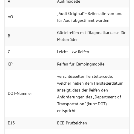
A
Audimodelle
„Audi Original“ - Reifen, die von und
AO
für Audi abgestimmt wurden
Gürtelreifen mit Diagonalkarkasse für
B
Motorräder
C
Leicht-Lkw-Reifen
CP
Reifen für Campingmobile
verschlüsselter Herstellercode,
welcher neben dem Herstellerdatum
anzeigt, dass der Reifen den
DOT-Num­mer
Anforderungen des „Department of
Transportation" (kurz: DOT)
entspricht
E13
ECE-Prüfzeichen