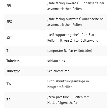
„side facing inwards“ – Innenseite bei
SFI
asymmetrischen Reifen
„side facing outwards“ Außenseite bei
SFO
asymmetrischen Reifen
„self supporting tire“ - Run-Flat-
SST
Reifen mit verstärkter Seitenwand
T
temporäre Reifen (= Noträder)
Tube­less
schlauchlos
Tube­type
Schlauchreifen
Profilabnutzungsanzeige in
TWI
Hauptprofilrillen
„zero pressure“ – Reifen mit
ZP
Notlaufeigenschaften