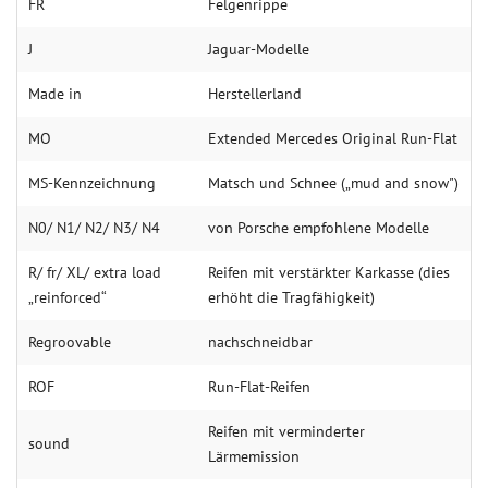
FR
Felgenrippe
J
Jaguar-Modelle
Made in
Herstellerland
MO
Extended Mercedes Original Run-Flat
MS-Kenn­zeich­nung
Matsch und Schnee („mud and snow")
N0/ N1/ N2/ N3/ N4
von Porsche empfohlene Modelle
R/ fr/ XL/ extra load
Reifen mit verstärkter Karkasse (dies
„re­in­forced“
erhöht die Tragfähigkeit)
Re­groova­ble
nachschneidbar
ROF
Run-Flat-Reifen
Reifen mit verminderter
sound
Lärmemission