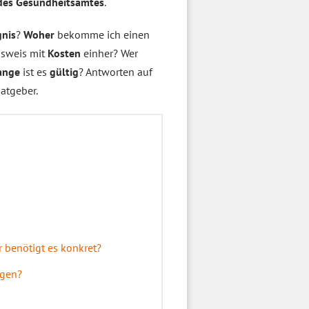
des Gesundheitsamtes
.
nis
?
Woher
bekomme ich einen
usweis mit
Kosten
einher? Wer
ange
ist es
gültig
? Antworten auf
atgeber.
 benötigt es konkret?
agen?