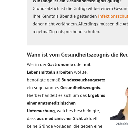
Wie lange ist ein Gesundheitszeugnis gültig?
Grundsätzlich ist die Gültigkeit bei einem Gesun
Ihre Kenntnis über die geltenden
Infektionssch
daher nicht verlängern. Allerdings müssen die Arb
regelmäßig entsprechend schulen.
Wann ist vom Gesundheitszeugnis die Re
Wer in der
Gastronomie
oder
mit
Lebensmitteln arbeiten
wollte,
benötigte gemäß
Bundesseuchengesetz
ein sogenanntes
Gesundheitszeugnis
.
Hierbei handelt es sich um das
Ergebnis
einer amtsmedizinischen
Untersuchung
, welches bescheinigte,
dass
aus medizinischer Sicht
aktuell
Gesundh
keine Gründe vorlagen, die gegen eine