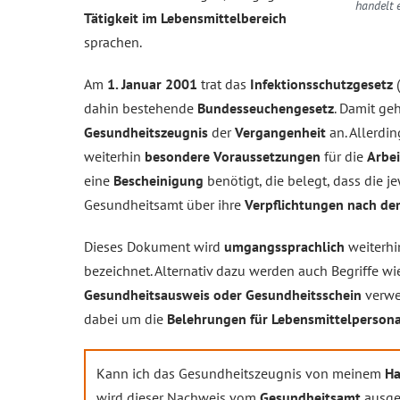
handelt 
Tätigkeit im Lebensmittelbereich
sprachen.
Am
1. Januar 2001
trat das
Infektionsschutzgesetz
(
dahin bestehende
Bundesseuchengesetz
. Damit ge
Gesundheitszeugnis
der
Vergangenheit
an. Allerdin
weiterhin
besondere Voraussetzungen
für die
Arbei
eine
Bescheinigung
benötigt, die belegt, dass die 
Gesundheitsamt über ihre
Verpflichtungen nach de
Dieses Dokument wird
umgangssprachlich
weiterhi
bezeichnet. Alternativ dazu werden auch Begriffe w
Gesundheitsausweis oder Gesundheitsschein
verwen
dabei um die
Belehrungen für Lebensmittelpersona
Kann ich das Gesundheitszeugnis von meinem
Ha
wird dieser Nachweis vom
Gesundheitsamt
ausges