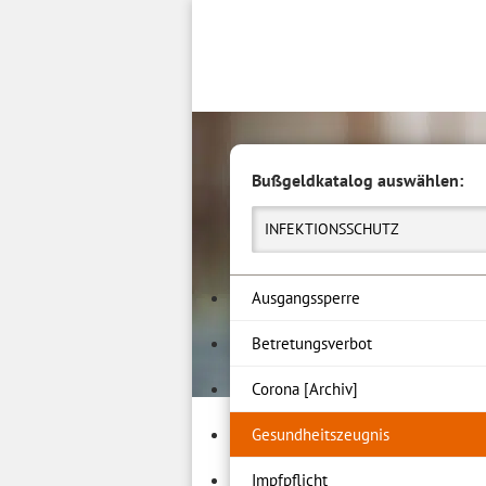
Inhalt
springen
Bußgeldkatalog auswählen:
INFEKTIONSSCHUTZ
Ausgangssperre
Betretungsverbot
Corona [Archiv]
Gesundheitszeugnis
Impfpflicht