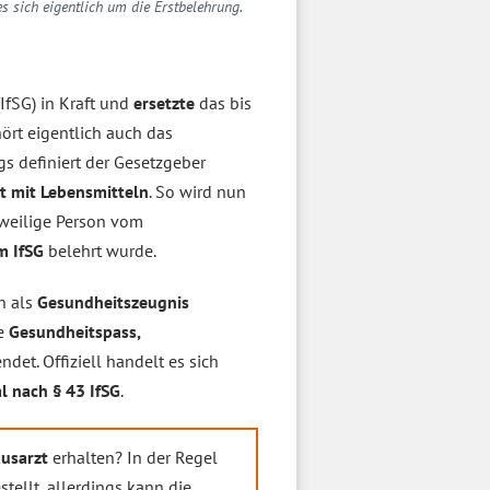
es sich eigentlich um die Erstbelehrung.
IfSG) in Kraft und
ersetzte
das bis
hört eigentlich auch das
gs definiert der Gesetzgeber
t mit Lebensmitteln
. So wird nun
jeweilige Person vom
m IfSG
belehrt wurde.
n als
Gesundheitszeugnis
ie
Gesundheitspass,
det. Offiziell handelt es sich
l nach § 43 IfSG
.
usarzt
erhalten? In der Regel
tellt, allerdings kann die