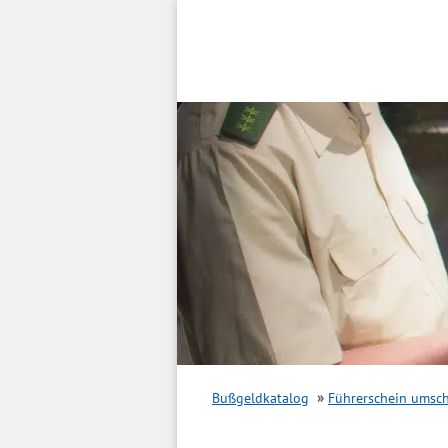
Inhalt
springen
Bußgeldkatalog
Führerschein umsc