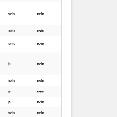
nein
nein
nein
nein
nein
nein
ja
nein
nein
nein
ja
nein
ja
nein
nein
nein