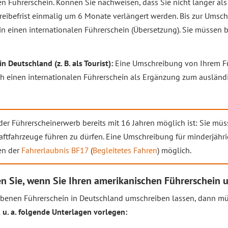
n Führerschein. Können Sie nachweisen, dass Sie nicht länger al
eibefrist einmalig um 6 Monate verlängert werden. Bis zur Umsch
 einen internationalen Führerschein (Übersetzung). Sie müssen b
in Deutschland (z. B. als Tourist):
Eine Umschreibung von Ihrem Füh
och einen internationalen Führerschein als Ergänzung zum auslän
r Führerscheinerwerb bereits mit 16 Jahren möglich ist: Sie müs
aftfahrzeuge führen zu dürfen. Eine Umschreibung für minderjähri
en der
Fahrerlaubnis
BF17
(
Begleitetes Fahren
) möglich.
 Sie, wenn Sie Ihren amerikanischen Führerschein 
rbenen Führerschein in Deutschland umschreiben lassen, dann mü
l
u. a. folgende Unterlagen vorlegen: