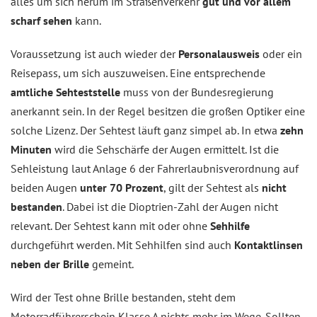
alles um sich herum im Straßenverkehr
gut und vor allem
scharf sehen
kann.
Voraussetzung ist auch wieder der
Personalausweis
oder ein
Reisepass, um sich auszuweisen. Eine entsprechende
amtliche Sehteststelle
muss von der Bundesregierung
anerkannt sein. In der Regel besitzen die großen Optiker eine
solche Lizenz. Der Sehtest läuft ganz simpel ab. In etwa
zehn
Minuten
wird die Sehschärfe der Augen ermittelt. Ist die
Sehleistung laut Anlage 6 der Fahrerlaubnisverordnung auf
beiden Augen
unter 70 Prozent
, gilt der Sehtest als
nicht
bestanden
. Dabei ist die Dioptrien-Zahl der Augen nicht
relevant. Der Sehtest kann mit oder ohne
Sehhilfe
durchgeführt werden. Mit Sehhilfen sind auch
Kontaktlinsen
neben der Brille
gemeint.
Wird der Test ohne Brille bestanden, steht dem
Motorradführerschein Klasse A nichts mehr im Wege. Sollten