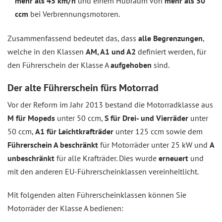
mehr als 45 km/h
und einem Hubraum von
mehr als 50
ccm
bei Verbrennungsmotoren.
Zusammenfassend bedeutet das, dass
alle Begrenzungen
,
welche in den Klassen
AM, A1 und A2
definiert werden, für
den Führerschein der Klasse A
aufgehoben
sind.
Der alte Führerschein fürs Motorrad
Vor der Reform im Jahr 2013 bestand die Motorradklasse aus
M für Mopeds
unter 50 ccm,
S für Drei- und Vierräder
unter
50 ccm,
A1 für Leichtkrafträder
unter 125 ccm sowie dem
Führerschein A beschränkt
für Motorräder unter 25 kW und
A
unbeschränkt
für alle Krafträder. Dies wurde
erneuert
und
mit den anderen EU-Führerscheinklassen vereinheitlicht.
Mit folgenden alten Führerscheinklassen können Sie
Motorräder der Klasse A bedienen: