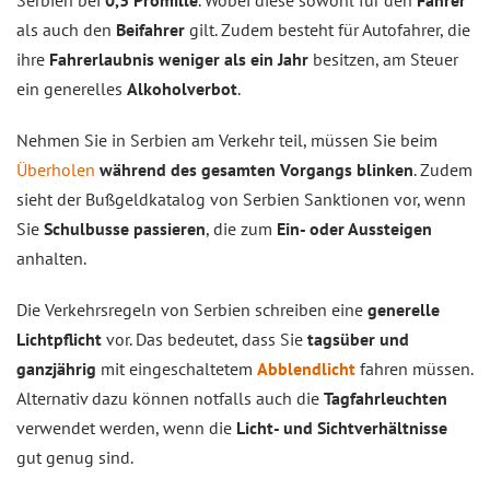
Serbien bei
0,3 Promille
. Wobei diese sowohl für den
Fahrer
als auch den
Beifahrer
gilt. Zudem besteht für Autofahrer, die
ihre
Fahrerlaubnis weniger als ein Jahr
besitzen, am Steuer
ein generelles
Alkoholverbot
.
Nehmen Sie in Serbien am Verkehr teil, müssen Sie beim
Überholen
während des gesamten Vorgangs blinken
. Zudem
sieht der Bußgeldkatalog von Serbien Sanktionen vor, wenn
Sie
Schulbusse passieren
, die zum
Ein- oder Aussteigen
anhalten.
Die Verkehrsregeln von Serbien schreiben eine
generelle
Lichtpflicht
vor. Das bedeutet, dass Sie
tagsüber und
ganzjährig
mit eingeschaltetem
Abblendlicht
fahren müssen.
Alternativ dazu können notfalls auch die
Tagfahrleuchten
verwendet werden, wenn die
Licht- und Sichtverhältnisse
gut genug sind.