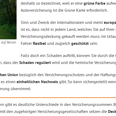
deshalb so bezeichnet, weil er eine
grüne Farbe
aufwei
Autoversicherung ist die Grüne Karte erforderlich.
Sinn und Zweck der internationalen und meist
europa
ist es, dass nicht in jedem Land, welches Sie auf Ihre
Versicherungsdeckung gekauft werden muss. Im Urlau
e auf Reisen
Fahrer
flexibel
und zugleich
geschützt
sein.
Falls doch ein Schaden auftritt, können Sie durch die
, dass der
Schaden reguliert
wird und die heimische Versicherun
chen Union
bezüglich des Versicherungsschutzes und der Haftung
s es einen
einheitlichen Nachweis
gibt. So kann sichergestellt wer
erung übernimmt.
n gibt es deutliche Unterschiede in den Versicherungssummen. Be
mit den zugehörigen Versicherungsgesellschaften setzen die
Dec