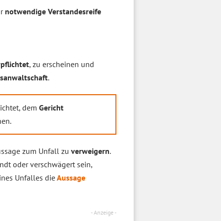
ür
notwendige
Verstandesreife
pflichtet
, zu erscheinen und
tsanwaltschaft
.
lichtet, dem
Gericht
hen.
ussage zum Unfall zu
verweigern
.
wandt oder verschwägert sein,
ines Unfalles die
Aussage