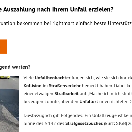
e Auszahlung nach Ihrem Unfall erzielen?
ituation bekommen bei rightmart einfach beste Unterstüt
n
ngend warten?
Viele
Unfallbeobachter
fragen sich, wie sie sich korre
Kollision
im
Straßenverkehr
bemerkt haben. Dabei kei
einer etwaigen
Strafbarkeit
auf. „Mache ich mich straf
bezeugen könnte, aber den
Unfallort
unverrichteter D
Diesbezüglich gilt Folgendes: Ein Unfallzeuge ist kei
Sinne des § 142 des
Strafgesetzbuches
(kurz: StGB) zu