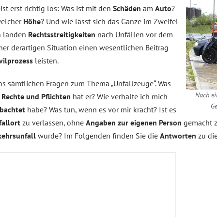
 erst richtig los: Was ist mit den
Schäden
am
Auto
?
elcher
Höhe
? Und wie lässt sich das Ganze im Zweifel
en landen
Rechtsstreitigkeiten
nach Unfällen vor dem
ner derartigen Situation einen wesentlichen Beitrag
vilprozess
leisten.
s sämtlichen Fragen zum Thema „Unfallzeuge“. Was
Nach ei
e
Rechte und Pflichten
hat er? Wie verhalte ich mich
Ge
bachtet
habe? Was tun, wenn es vor mir kracht? Ist es
allort
zu verlassen, ohne
Angaben zur eigenen Person
gemacht z
kehrsunfall
wurde? Im Folgenden finden Sie die
Antworten
zu di