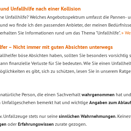
und Unfallhilfe nach einer Kollision
ine Unfallhilfe? Welches Angebotsspektrum umfasst die Pannen- un
e und wo finde ich den passenden Anbieter, der meinen Bedürfniss
erhalten Sie Informationen rund um das Thema "Unfallhilfe".
» Wei
lfer – Nicht immer mit guten Absichten unterwegs
llhelfer böse Absichten haben, sollten Sie besonders vorsichtig s
kann finanzielle Verluste für Sie bedeuten. Wie Sie einen Unfallh
glichkeiten es gibt, sich zu schützen, lesen Sie in unserem Ratge
 natürliche Person, die einen Sachverhalt
wahrgenommen
hat und
in Unfallgeschehen bemerkt hat und wichtige
Angaben zum Ablau
. Unfallzeuge stets nur seine
sinnlichen
Wahrnehmungen
. Keine
gen
oder
Erfahrungswissen
zurate gezogen.