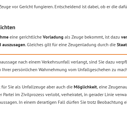
euge vor Gericht fungieren. Entscheidend ist dabei, ob er die daf
lichten
ahme
eine gerichtliche
Vorladung
als Zeuge bekommt, ist dazu
ver
d auszusagen
. Gleiches gilt für eine Zeugenladung durch die
Staa
aussage nach einem Verkehrsunfall verlangt, sind Sie dazu verpf
 Ihrer persönlichen Wahrnehmung vom Unfallgeschehen zu mac
 für Sie als Unfallzeuge aber auch die
Möglichkeit
, eine Zeugena
r Partei im Zivilprozess verlobt, verheiratet, in gerader Linie ver
ussagen. In einem derartigen Fall dürfen Sie trotz Beobachtung e