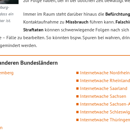
zur Folge haben, der in der üblichen Zeit bewältigt w
nburg-
Immer im Raum steht darüber hinaus die
Befürchtun
dass ein
ar ist.
Kontaktaufnahme zu
Missbrauch
führen kann.
Falsch
Straftaten
können schwerwiegende Folgen nach sich z
e – Fälle zu bearbeiten. So könnten bspw. Spuren bei wahren, dri
 gemindert werden.
 anderen Bundesländern
temberg
Internetwache Nordrhein
Internetwache Rheinland
Internetwache Saarland
Internetwache Sachsen
Internetwache Sachsen-
Internetwache Schleswig
Internetwache Thüringe
en