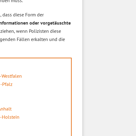
erden muss.
g
, dass diese Form der
informationen oder vorgetäuschte
iehen, wenn Polizisten diese
ngenden Fällen erkalten und die
-Westfalen
-Pfalz
Anhalt
-Holstein
n