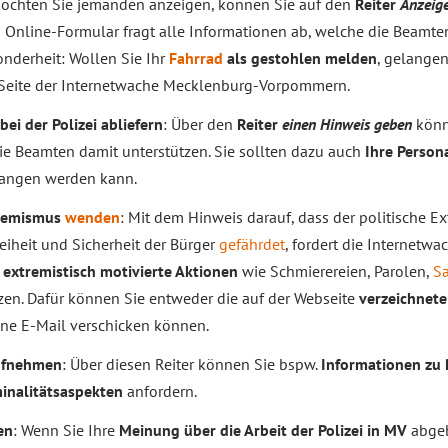
Möchten Sie jemanden anzeigen, können Sie auf den
Reiter
Anzeige
 Online-Formular fragt alle Informationen ab, welche die Beamten 
onderheit: Wollen Sie Ihr
Fahrrad
als gestohlen melden
, gelangen
e Seite der Internetwache Mecklenburg-Vorpommern.
ei der Polizei abliefern
: Über den
Reiter
einen Hinweis geben
könn
e Beamten damit unterstützen. Sie sollten dazu auch
Ihre Person
angen werden kann.
tremismus
wenden
: Mit dem Hinweis darauf, dass der politische E
eiheit und Sicherheit der Bürger
gefährdet
, fordert die Internet
r
extremistisch motivierte Aktionen
wie Schmierereien, Parolen,
S
zen. Dafür können Sie entweder die auf der Webseite
verzeichnet
eine E-Mail verschicken können.
aufnehmen
: Über diesen Reiter können Sie bspw.
Informationen zu 
inalitätsaspekten
anfordern.
en
: Wenn Sie Ihre
Meinung über die Arbeit der Polizei in MV
abgeb