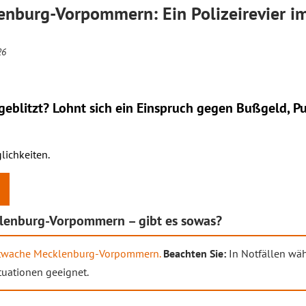
enburg-Vorpommern: Ein Polizeirevier i
26
eblitzt? Lohnt sich ein
Einspruch
gegen Bußgeld, Pu
lichkeiten.
klenburg-Vorpommern – gibt es sowas?
netwache Mecklenburg-Vorpommern.
Beachten Sie:
In Notfällen wäh
ituationen geeignet.