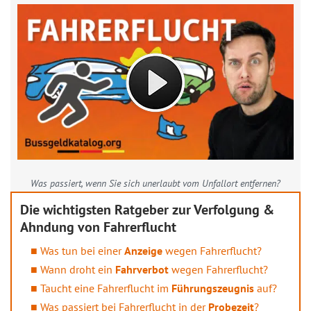
Was passiert, wenn Sie sich unerlaubt vom Unfallort entfernen?
Die wichtigsten Ratgeber zur Verfolgung &
Ahndung von Fahrerflucht
Was tun bei einer
Anzeige
wegen Fahrerflucht?
Wann droht ein
Fahrverbot
wegen Fahrerflucht?
Taucht eine Fahrerflucht im
Führungszeugnis
auf?
Was passiert bei Fahrerflucht in der
Probezeit
?