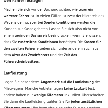
Den Fahrer festlegen
Machen Sie sich vor der Buchung schlau, wie teuer ein
weiterer Fahrer
ist. In vielen Fällen ist zwar der Mietpreis des
Wagens gering, aber bei
Sonderkonditionen
werden die
Kunden zur Kasse gebeten. Lassen Sie sich also nicht von
einem
geringen Basispreis
beeindrucken, wenn Sie wissen,
dass Sie
zusätzliche Konditionen
benötigen. Die
Kosten für
den zweiten Fahrer
ergeben sich unter anderem auch aus
dem
Alter des Zweitfahrers
und der
Zeit des
Führerscheinbesitzes
.
Laufleistung
Legen Sie besonderes
Augenmerk auf die Laufleistung
des
Mietwagens. Manche Anbieter legen
keine Laufzeit
fest,
andere haben nur
wenige Kilometer
inkludiert. Überschreiten
Sie dann die Laufleistung, zahlen Sie
für jeden zusätzlichen
Kilometer extra
. Hier kann sich eine hohe Summe ergeben.