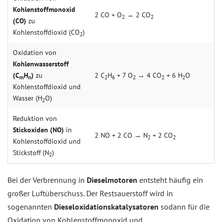
Kohlenstoffmonoxid
2 CO + O
→ 2 CO
2
2
(CO)
zu
Kohlenstoffdioxid (CO
)
2
Oxidation von
Kohlenwasserstoff
(C
H
)
zu
2 C
H
+ 7 O
→ 4 CO
+ 6 H
O
m
n
2
6
2
2
2
Kohlenstoffdioxid und
Wasser (H
O)
2
Reduktion von
Stickoxiden (NO)
in
2 NO + 2 CO → N
+ 2 CO
2
2
Kohlenstoffdioxid und
Stickstoff (N
)
2
Bei der Verbrennung in
Dieselmotoren
entsteht häufig ein
großer Luftüberschuss. Der Restsauerstoff wird in
sogenannten
Dieseloxidationskatalysatoren
sodann für die
Oxidation von Kohlenstoffmonoxid und