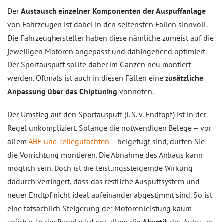
Der
Austausch einzelner Komponenten der Auspuffanlage
von Fahrzeugen ist dabei in den seltensten Fällen sinnvoll.
Die Fahrzeughersteller haben diese nämliche zumeist auf die
jeweiligen Motoren angepasst und dahingehend optimiert.
Der Sportauspuff sollte daher im Ganzen neu montiert
werden. Oftmals ist auch in diesen Fällen eine
zusätzliche
Anpassung über das Chiptuning
vonnöten.
Der Umstieg auf den Sportauspuff (i. S. v. Endtopf) ist in der
Regel unkompliziert. Solange die notwendigen Belege – vor
allem
ABE und Teilegutachten
– beigefügt sind, dürfen Sie
die Vorrichtung montieren. Die Abnahme des Anbaus kann
möglich sein. Doch ist die leistungssteigernde Wirkung
dadurch verringert, dass das restliche Auspuffsystem und
neuer Endtpf nicht ideal aufeinander abgestimmt sind. So ist
eine tatsächlich Steigerung der Motorenleistung kaum
spürbar. In der Regel wird vor allem die
Akustik
des Autos an