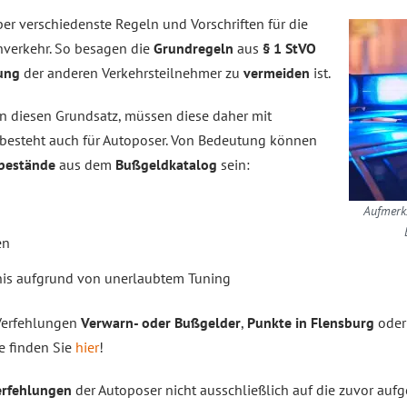
ber verschiedenste Regeln und Vorschriften für die
nverkehr. So besagen die
Grundregeln
aus
§ 1 StVO
ung
der anderen Verkehrsteilnehmer zu
vermeiden
ist.
an diesen Grundsatz, müssen diese daher mit
 besteht auch für Autoposer. Von Bedeutung können
bestände
aus dem
Bußgeldkatalog
sein:
Aufmerks
en
nis aufgrund von unerlaubtem Tuning
 Verfehlungen
Verwarn- oder Bußgelder
,
Punkte in Flensburg
oder
se finden Sie
hier
!
erfehlungen
der Autoposer nicht ausschließlich auf die zuvor aufg