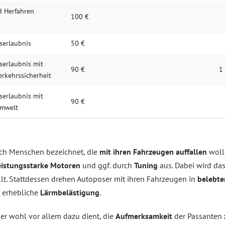
d Herfahren
100 €
serlaubnis
50 €
serlaubnis mit
90 €
1
erkehrssicherheit
serlaubnis mit
90 €
Umwelt
ch Menschen bezeichnet, die
mit ihren Fahrzeugen auffallen
wolle
eistungsstarke Motoren
und ggf. durch
Tuning
aus. Dabei wird das
lt. Stattdessen drehen Autoposer mit ihren Fahrzeugen in
belebte
e erhebliche
Lärmbelästigung
.
der wohl vor allem dazu dient, die
Aufmerksamkeit
der Passanten