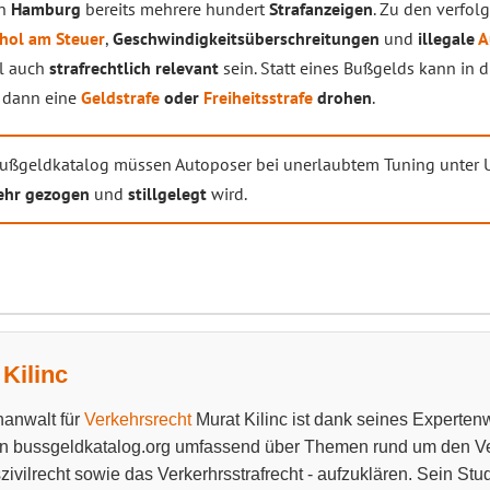
in
Hamburg
bereits mehrere hundert
Strafanzeigen
. Zu den verfol
hol am Steuer
,
Geschwindigkeitsüberschreitungen
und
illegale
A
l auch
strafrechtlich relevant
sein. Statt eines Bußgelds kann in d
– dann eine
Geldstrafe
oder
Freiheitsstrafe
drohen
.
ßgeldkatalog müssen Autoposer bei unerlaubtem Tuning unter 
ehr gezogen
und
stillgelegt
wird.
Kilinc
anwalt für
Verkehrsrecht
Murat Kilinc ist dank seines Experten
n bussgeldkatalog.org umfassend über Themen rund um den Ve
zivilrecht sowie das Verkerhrsstrafrecht - aufzuklären. Sein Stu