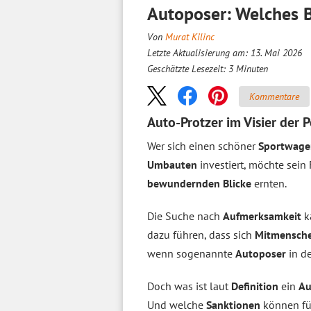
Autoposer: Welches B
Von
Murat Kilinc
Letzte Aktualisierung am: 13. Mai 2026
Geschätzte Lesezeit:
3
Minuten
Kommentare
Auto-Protzer im Visier der P
Wer sich einen schöner
Sportwage
Umbauten
investiert, möchte sein
bewundernden Blicke
ernten.
Die Suche nach
Aufmerksamkeit
k
dazu führen, dass sich
Mitmensche
wenn sogenannte
Autoposer
in d
Doch was ist laut
Definition
ein
Au
Und welche
Sanktionen
können für