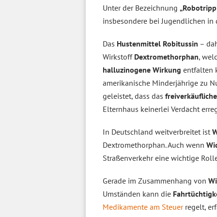
Unter der Bezeichnung
„Robotripp
insbesondere bei Jugendlichen in
Das
Hustenmittel Robitussin
– dah
Wirkstoff
Dextromethorphan
, wel
halluzinogene Wirkung
entfalten 
amerikanische Minderjährige zu N
geleistet, dass das
freiverkäufliche
Elternhaus keinerlei Verdacht erreg
In Deutschland weitverbreitet ist
W
Dextromethorphan. Auch wenn
Wi
Straßenverkehr eine wichtige Rolle
Gerade im Zusammenhang von
Wi
Umständen kann die
Fahrtüchtigk
Medikamente am Steuer
regelt, er