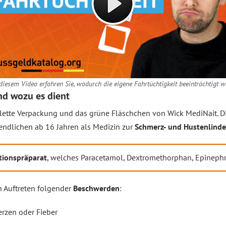
diesem Video erfahren Sie, wodurch die eigene Fahrtüchtigkeit beeinträchtigt w
nd wozu es dient
olette Verpackung und das grüne Fläschchen von Wick MediNait. D
ndlichen ab 16 Jahren als Medizin zur
Schmerz- und Hustenlind
ionspräparat
, welches Paracetamol, Dextromethorphan, Epinephr
n Auftreten folgender
Beschwerden
:
erzen oder Fieber