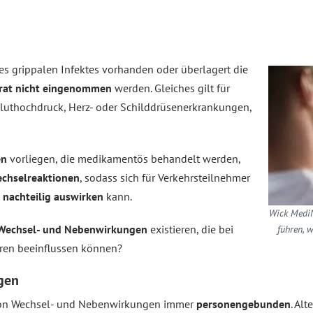
es grippalen Infektes vorhanden oder überlagert die
rat nicht eingenommen
werden. Gleiches gilt für
 Bluthochdruck, Herz- oder Schilddrüsenerkrankungen,
en
vorliegen, die medikamentös behandelt werden,
echselreaktionen
, sodass sich für Verkehrsteilnehmer
 nachteilig auswirken
kann.
Wick MediN
 Wechsel- und Nebenwirkungen
existieren, die bei
führen, w
hren beeinflussen können?
gen
von Wechsel- und Nebenwirkungen immer
personengebunden
. Al