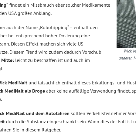
ing“
findet ein Missbrauch ebensolcher Medikamente
 den USA großen Anklang.
er auch der Name „Robotripping“ – enthält den
cher bei entsprechend hoher Dosierung eine
kann. Diesen Effekt machen sich viele US-
Wick M
utze. Diesem Trend wird zudem dadurch Vorschub
anderen M
 Mittel
leicht zu beschaffen ist und auch im
t.
ick MediNait
und tatsächlich enthält dieses Erkältungs- und Hus
ck MediNait als Droge
aber keine auffällige Verwendung findet, s
.
ck MediNait und dem Autofahren
sollten Verkehrsteilnehmer Vors
eit
durch die Substanz eingeschränkt sein. Wann dies der Fall ist
fahren Sie in diesem Ratgeber.