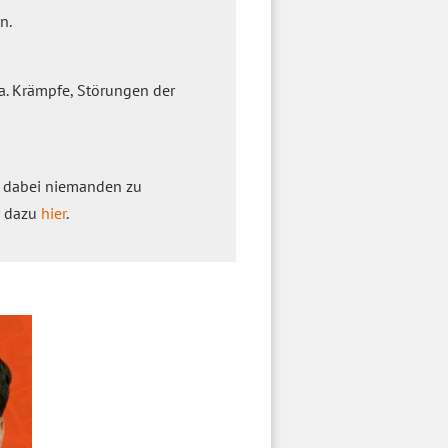
n.
 a. Krämpfe, Störungen der
dabei niemanden zu
r dazu
hier
.