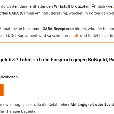
g durch den darin enthaltenden
Wirkstoff Brotizolam
. Ähnlich wie
offes GABA
(Gamma Aminobuttersäure), welcher im Körper den Schl
 Einnahme an bestimmte
GABA-Rezeptoren
bindet, wird der hem
stärkt. Der Konsument wird so schneller
müde
und findet leicht in
eblitzt? Lohnt sich ein
Einspruch
gegen Bußgeld, Pu
lichkeiten.
urz wie möglich sein, da die Gefahr einer
Abhängigkeit oder Such
die Therapie begleiten.