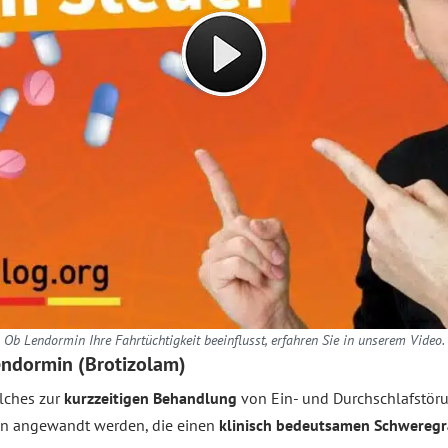
Ob Lendormin Ihre Fahrtüchtigkeit beeinflusst, erfahren Sie in unserem Video.
Lendormin (Brotizolam)
elches zur
kurzzeitigen Behandlung
von Ein- und Durchschlafstör
en angewandt werden, die einen
klinisch bedeutsamen Schwereg