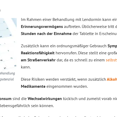
n
Im Rahmen einer Behandlung mit Lendormin kann ei
Erinnerungsvermögens
auftreten. Üblicherweise tritt
Stunden nach der Einnahme
der Tablette in Erscheinu
Zusätzlich kann ein ordnungsmäßiger Gebrauch
Symp
Reaktionsfähigkeit
hervorrufen. Diese stellt eine gro
am Straßenverkehr
dar, da es schnell zu einem
selbst
kann.
Behandlung
Diese Risiken werden verstärkt, wenn zusätzlich
Alko
potenzial
Medikamente
eingenommen wurden.
konsum
sind die
Wechselwirkungen
tückisch und zumeist vorab ni
ebensgefährlich sein können.