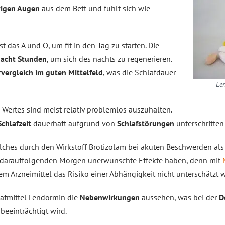
rigen Augen
aus dem Bett und fühlt sich wie
st das A und O, um fit in den Tag zu starten. Die
 acht Stunden
, um sich des nachts zu regenerieren.
vergleich im guten Mittelfeld
, was die Schlafdauer
Len
 Wertes sind meist relativ problemlos auszuhalten.
Schlafzeit
dauerhaft aufgrund von
Schlafstörungen
unterschritten
elches durch den Wirkstoff Brotizolam bei akuten Beschwerden al
am darauffolgenden Morgen unerwünschte Effekte haben, denn mit
em Arzneimittel das Risiko einer Abhängigkeit nicht unterschätzt 
lafmittel Lendormin die
Nebenwirkungen
aussehen, was bei der
D
beeinträchtigt wird.