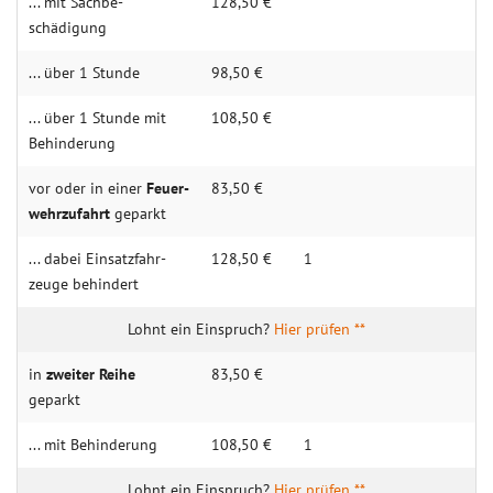
... mit Sachbe­
128,50 €
schädigung
... über 1 Stunde
98,50 €
... über 1 Stunde mit
108,50 €
Behin­­derung
vor oder in einer
Feuer­­
83,50 €
wehrzu­­fahrt
geparkt
... dabei Einsatz­­­fahr­­
128,50 €
1
zeuge behindert
Hier prüfen **
in
zweiter Reihe
83,50 €
geparkt
... mit Behin­derung
108,50 €
1
Hier prüfen **