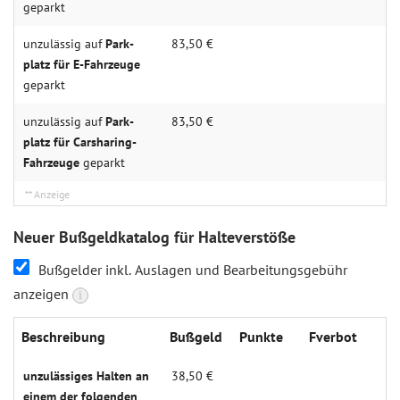
geparkt
unzulässig auf
Park­
83,50 €
platz für E-Fahr­zeuge
geparkt
unzulässig auf
Park­
83,50 €
platz für Carsharing-
Fahr­zeuge
geparkt
Neuer Bußgeldkatalog für Halteverstöße
Bußgelder inkl. Auslagen und Bearbeitungsgebühr
anzeigen
i
Beschrei­bung
Buß­geld
Punk­te
Fverbot
unzulässiges Halten an
38,50 €
einem der folgenden