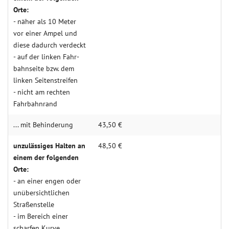
Orte:
- näher als 10 Meter
vor einer Ampel und
diese dadurch ver­deckt
- auf der linken Fahr­
bahn­seite bzw. dem
linken Seiten­streifen
- nicht am rechten
Fahr­bahn­rand
... mit Behin­derung
43,50 €
unzulässiges Halten an
48,50 €
einem der folgenden
Orte:
- an einer engen oder
un­über­sicht­lichen
Straßen­stelle
- im Bereich einer
scharfen Kurve