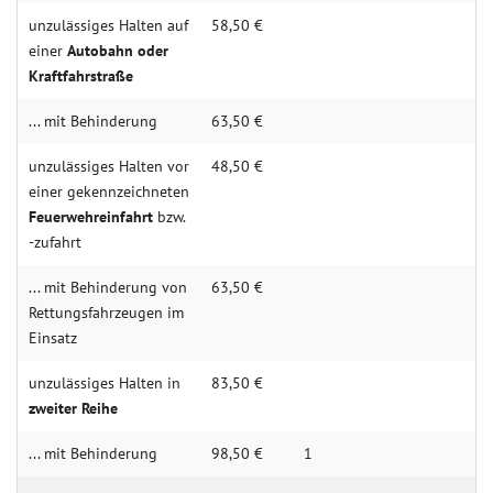
unzulässiges Halten auf
58,50 €
einer
Auto­bahn oder
Kraft­fahr­straße
... mit Behin­derung
63,50 €
unzulässiges Halten vor
48,50 €
einer ge­kenn­zeich­neten
Feuer­wehr­ein­fahrt
bzw.
-zu­fahrt
... mit Behin­derung von
63,50 €
Rettungs­fahr­zeugen im
Ein­satz
unzulässiges Halten in
83,50 €
zweiter Reihe
... mit Behin­derung
98,50 €
1