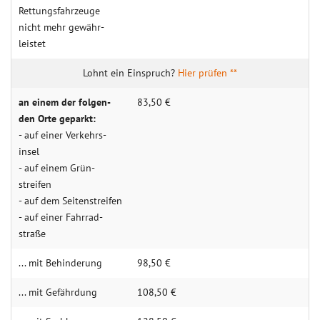
Rettungs­­fahr­­zeuge
nicht mehr gewähr­­
leistet
Hier prüfen **
an einem der folgen­­
83,50 €
den Orte geparkt:
- auf einer Ver­kehrs­
insel
- auf einem Grün­
streifen
- auf dem Seiten­streifen
- auf einer Fahr­rad­
straße
... mit Behin­derung
98,50 €
... mit Gefähr­dung
108,50 €