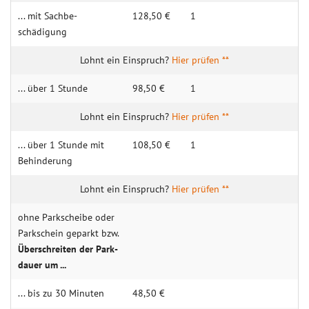
... mit Sachbe­
128,50 €
1
schädigung
Hier prüfen **
... über 1 Stunde
98,50 €
1
Hier prüfen **
... über 1 Stunde mit
108,50 €
1
Behin­­derung
Hier prüfen **
ohne Park­­scheibe oder
Park­­schein geparkt bzw.
Über­­schreiten der Park­­
dauer um ...
... bis zu 30 Mi­nu­ten
48,50 €