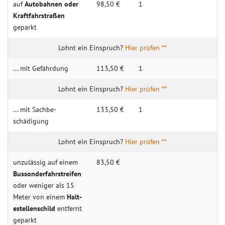
auf
Auto­­­bahnen oder
98,50 €
1
Kraft­­fahr­­­straßen
geparkt
Hier prüfen **
... mit Gefähr­dung
113,50 €
1
Hier prüfen **
... mit Sachbe­
133,50 €
1
schädigung
Hier prüfen **
unzulässig auf einem
83,50 €
Bus­sonder­fahr­streifen
oder weniger als 15
Meter von einem
Halt­
estellenschild
entfernt
geparkt