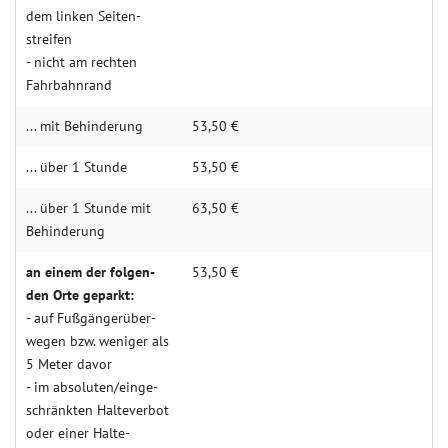
dem linken Seiten­
streifen
- nicht am rechten
Fahr­bahn­rand
... mit Behin­derung
53,50 €
... über 1 Stunde
53,50 €
... über 1 Stunde mit
63,50 €
Behin­­derung
an einem der folgen­­
53,50 €
den Orte geparkt:
- auf Fuß­gän­­ger­über­­
wegen bzw. weniger als
5 Meter davor
- im abso­luten/einge­
schränkten Halte­verbot
oder einer Halte­