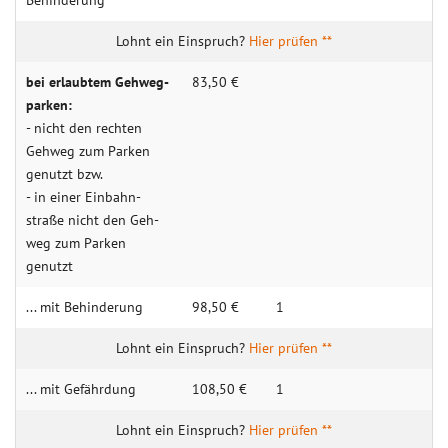
Behin­­derung
Hier prüfen **
bei erlaubtem Gehweg­­
83,50 €
parken:
- nicht den rechten
Geh­­weg zum Parken
genutzt bzw.
- in einer Ein­­bahn­­
straße nicht den Geh­­
weg zum Parken
genutzt
... mit Behin­derung
98,50 €
1
Hier prüfen **
... mit Gefähr­dung
108,50 €
1
Hier prüfen **