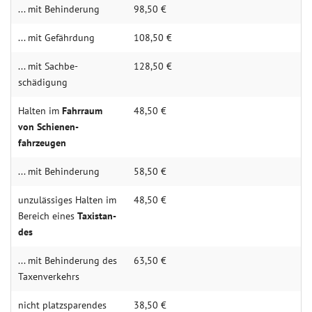
... mit Behin­derung
98,50 €
... mit Gefähr­dung
108,50 €
... mit Sachbe­
128,50 €
schädigung
Halten im
Fahr­raum
48,50 €
von Schienen­
fahrzeugen
... mit Behin­derung
58,50 €
unzulässiges Halten im
48,50 €
Be­reich eines
Taxi­stan­
des
... mit Be­hin­de­rung des
63,50 €
Taxen­ver­kehrs
nicht platz­sparendes
38,50 €