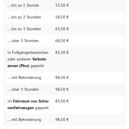
... bis zu 1 Stun­de
53,50 €
... bis zu 2 Stun­den
58,50 €
... bis zu 3 Stun­den
63,50 €
... über 3 Stun­den
68,50 €
in Fuß­­gänger­­­berei­­chen
83,50 €
oder anderen
Verbots­­­
zonen (Pkw)
geparkt
... mit Behin­derung
98,50 €
... über 3 Stunden
98,50 €
im
Fahr­­raum von Schie­­
83,50 €
nen­fahr­­zeugen
geparkt
... mit Behin­derung
98,50 €