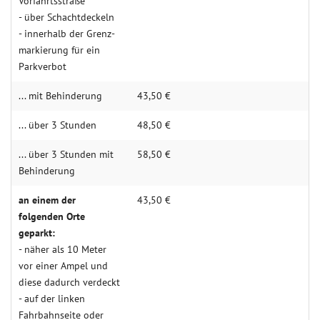
Vor­fahrts­straße
- über Schacht­­deckeln
- innerhalb der Grenz­
mar­kie­rung für ein
Park­ver­bot
... mit Behin­derung
43,50 €
... über 3 Stunden
48,50 €
... über 3 Stunden mit
58,50 €
Behin­­derung
an einem der
43,50 €
folgenden Orte
geparkt:
- näher als 10 Meter
vor einer Ampel und
diese dadurch verdeckt
- auf der linken
Fahrbahn­seite oder