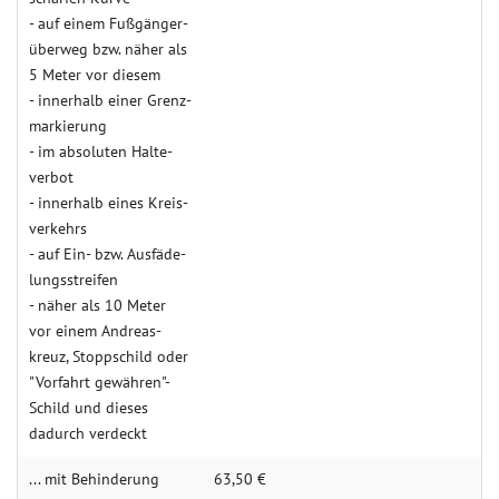
- auf einem Fuß­gänger­
über­weg bzw. näher als
5 Meter vor diesem
- inner­halb einer Grenz­
mar­kie­rung
- im abso­luten Halte­
verbot
- inner­halb eines Kreis­
ver­kehrs
- auf Ein- bzw. Aus­fäde­
lungs­strei­fen
- näher als 10 Meter
vor einem Andreas­
kreuz, Stopp­schild oder
"Vorfahrt gewähren"-
Schild und dieses
dadurch verdeckt
... mit Behin­derung
63,50 €