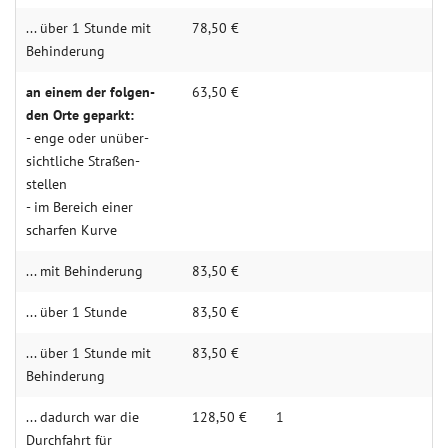
... über 1 Stunde mit
78,50 €
Behin­­derung
an einem der folgen­­
63,50 €
den Orte geparkt:
- enge oder unüber­­
sichtliche Straßen­­­
stellen
- im Bereich einer
scharfen Kurve
... mit Behin­derung
83,50 €
... über 1 Stunde
83,50 €
... über 1 Stunde mit
83,50 €
Behin­­derung
... dadurch war die
128,50 €
1
Durch­­fahrt für