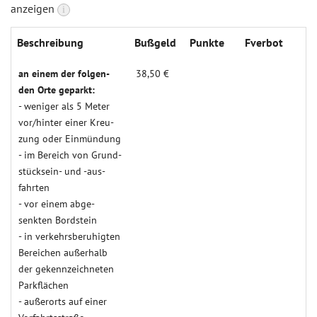
anzeigen
i
Beschreibung
Buß­geld
Punk­te
Fverbot
an einem der folgen­
38,50 €
den Orte geparkt:
- weniger als 5 Meter
vor/hinter einer Kreu­
zung oder Einmün­dung
- im Bereich von Grund­­­
stücksein- und -aus­­
fahrten
- vor einem abge­
senkten Bord­stein
- in verkehrs­beruh­igten
Berei­chen außer­halb
der gekenn­zeich­neten
Park­flächen
- außer­orts auf einer