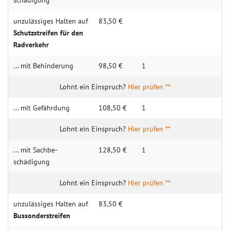
schädigung
unzulässiges Halten auf
83,50 €
Schutz­streifen für den
Rad­verkehr
... mit Behin­derung
98,50 €
1
Hier prüfen **
... mit Gefähr­dung
108,50 €
1
Hier prüfen **
... mit Sachbe­
128,50 €
1
schädigung
Hier prüfen **
unzulässiges Halten auf
83,50 €
Bus­sonder­streifen