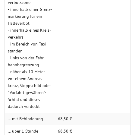
verbots­zone
- inner­halb einer Grenz­
mar­kie­rung für ein
Halte­verbot
- innerhalb eines Kreis­
verkehrs
- im Bereich von Taxi­­­
ständen
- links von der Fahr­
bahn­begren­zung
- näher als 10 Meter
vor einem Andreas­
kreuz, Stopp­schild oder
"Vorfahrt gewähren"-
Schild und dieses
dadurch verdeckt
... mit Behin­derung
68,50 €
... über 1 Stunde
68,50 €