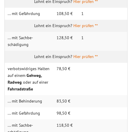
Hier prüfen **
... mit Gefähr­dung
108,50 €
1
Hier prüfen **
... mit Sachbe­
128,50 €
1
schädigung
Hier prüfen **
verbotswidriges Halten
78,50 €
auf einem
Geh­weg,
Rad­weg
oder auf einer
Fahr­rad­straße
... mit Behin­derung
83,50 €
... mit Gefähr­dung
98,50 €
... mit Sachbe­
118,50 €