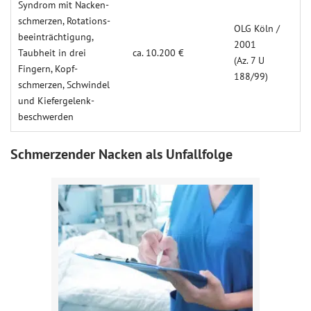
Syndrom mit Nacken­
schmerzen, Rotations­
OLG Köln /
beeinträchti­gung,
2001
Taubheit in drei
ca. 10.200 €
(Az. 7 U
Fingern, Kopf­
188/99)
schmerzen, Schwindel
und Kiefergelenk­
beschwerden
Schmerzender Nacken als Unfallfolge