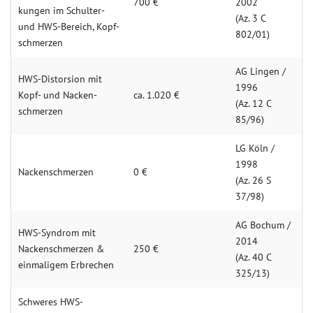
700 €
2002
kung­en im Schulter-
(Az. 3 C
und HWS-Bereich, Kopf­
802/01)
schmerzen
AG Lingen /
HWS-Distorsion mit
1996
Kopf- und Nacken­
ca. 1.020 €
(Az. 12 C
schmerzen
85/96)
LG Köln /
1998
Nacken­schmerzen
0 €
(Az. 26 S
37/98)
AG Bochum /
HWS-Syndrom mit
2014
Nacken­schmerzen &
250 €
(Az. 40 C
einmaligem Erbrechen
325/13)
Schweres HWS-