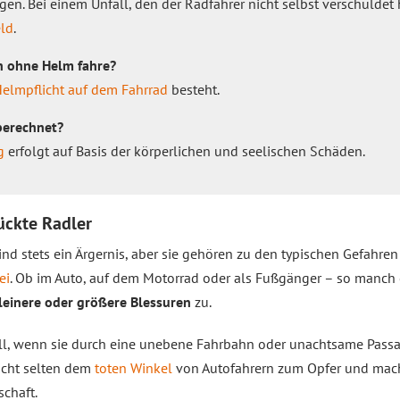
gen. Bei einem Unfall, den der Radfahrer nicht selbst verschuldet 
ld
.
h ohne Helm fahre?
elmpflicht auf dem Fahrrad
besteht.
berechnet?
g
erfolgt auf Basis der körperlichen und seelischen Schäden.
ückte Radler
ind stets ein Ärgernis, aber sie gehören zu den typischen Gefahr
ei
. Ob im Auto, auf dem Motorrad oder als Fußgänger – so manch ei
leinere oder größere Blessuren
zu.
ll, wenn sie durch eine unebene Fahrbahn oder unachtsame Pass
icht selten dem
toten Winkel
von Autofahrern zum Opfer und mach
chaft.