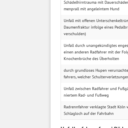
Schädelhirn­trauma mit Dauer­schäd
menprall mit ange­leintem Hund
Unfall mit offenen Unterschen­kelt
Daumen­fraktur infolge eines Pedal­br
verschulden)
Unfall durch unange­kündigtes enge
einen anderen Rad­fahrer mit der Fo
Knochen­brüche des Über­holten
durch grund­loses Hupen verur­sachte
fahrers, welcher Schulter­verletzungen
Unfall zwischen Rad­fahrer und Fußg
niertem Rad- und Fußweg
Radrennfahrer ver­klagte Stadt Köln 
Schlag­loch auf der Fahrbahn