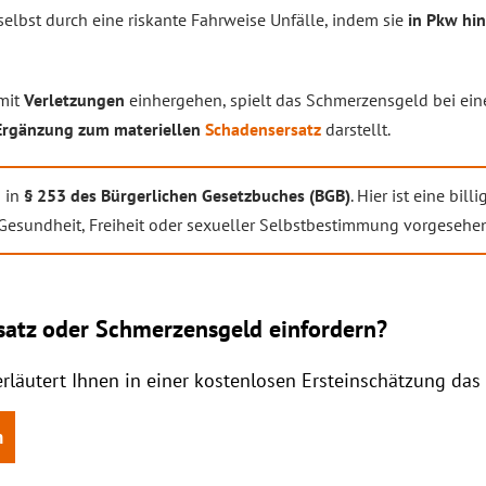
selbst durch eine riskante Fahrweise Unfälle, indem sie
in Pkw hi
 mit
Verletzungen
einhergehen, spielt das Schmerzensgeld bei ein
Ergänzung zum materiellen
Schadensersatz
darstellt.
d in
§ 253 des Bürgerlichen Gesetzbuches (BGB)
. Hier ist eine bil
Gesundheit, Freiheit oder sexueller Selbstbestimmung vorgesehen
atz oder Schmerzensgeld einfordern?
erläutert Ihnen in einer kostenlosen Ersteinschätzung da
n