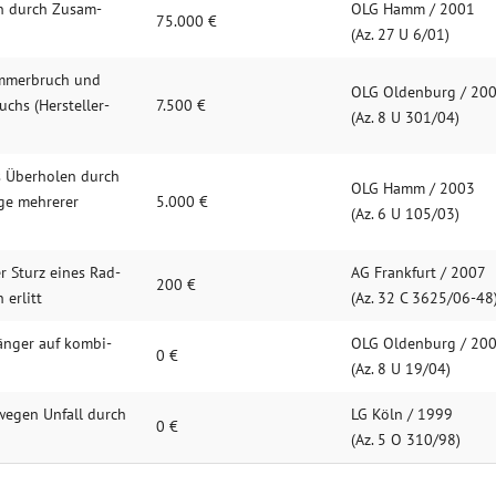
en durch Zusam­
OLG Hamm / 2001
75.000 €
(Az. 27 U 6/01)
rümmerbruch und
OLG Oldenburg / 20
uchs (Hersteller­
7.500 €
(Az. 8 U 301/04)
s Überholen durch
OLG Hamm / 2003
lge mehrerer
5.000 €
(Az. 6 U 105/03)
r Sturz eines Rad­
AG Frankfurt / 2007
200 €
 erlitt
(Az. 32 C 3625/06-48
änger auf kombi­
OLG Oldenburg / 20
0 €
(Az. 8 U 19/04)
wegen Un­fall durch
LG Köln / 1999
0 €
(Az. 5 O 310/98)