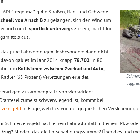
rn
t ADFC regelmäßig die Straßen, Rad- und Gehwege
schnell von A nach B
zu gelangen, sich den Wind um
bei auch noch
sportlich unterwegs
zu sein, macht für
gsmittels aus.
t das pure Fahrvergnügen, insbesondere dann nicht,
davon gab es im Jahr 2014 knapp
78.700
. In 80
dabei um
Kollisionen zwischen Zweirad und Auto,
Schmerz
Radler (65 Prozent) Verletzungen erleidet.
aufgrun
derartigen Zusammenpralls von vierrädriger
rahtesel zumeist schwerwiegend ist, kommt bei
rzensgeld
in Frage, welches von der gegnerischen Versicherung e
 dem Schmerzensgeld nach einem Fahrradunfall mit einem Pkw oder
 trug
? Mindert das die Entschädigungssumme? Über dies und meh