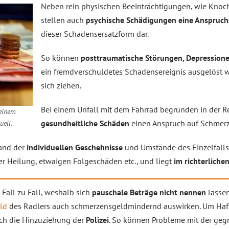
Neben rein physischen Beeinträchtigungen, wie Kno
stellen auch
psychische Schädigungen eine Anspruc
dieser Schadensersatzform dar.
So können
posttraumatische Störungen, Depression
ein fremdverschuldetes Schadensereignis ausgelöst 
sich ziehen.
Bei einem Unfall mit dem Fahrrad begründen in der 
einem
gesundheitliche Schäden
einen Anspruch auf Schmerz
uell.
and der
individuellen Geschehnisse
und Umstände des Einzelfalls
er Heilung, etwaigen Folgeschäden etc., und liegt
im richterliche
Fall zu Fall, weshalb sich
pauschale Beträge nicht nennen
lassen
ld
des Radlers auch schmerzensgeldmindernd auswirken. Um Haf
sich die Hinzuziehung der
Polizei
. So können Probleme mit der geg