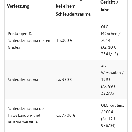
Gericht /
Verletzung
bei einem
Jahr
Schleuder­trauma
OLG
Prellungen &
München /
Schleuder­­trauma ersten
13.000 €
2014
Grades
(Az. 10 U
3341/13)
AG
Wiesbaden /
Schleuder­trauma
ca. 380 €
1993
(Az. 99 C
322/93)
OLG Koblenz
Schleuder­trauma der
/ 2004
Hals-, Lenden- und
ca. 7.700 €
(Az. 12 U
Brust­wirbel­säule
936/04)