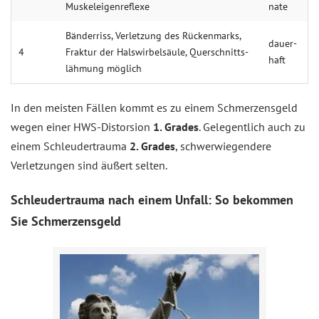
Mus­kel­eigen­re­fle­xe
na­te
Bän­der­riss, Ver­let­zung des Rüc­ken­marks,
dauer­
4
Frak­tur der Hals­wir­bel­säu­le, Quer­schnitts­
haft
läh­mung mög­lich
In den meisten Fällen kommt es zu einem Schmerzensgeld
wegen einer HWS-Distorsion
1. Grades
. Gelegentlich auch zu
einem Schleudertrauma
2. Grades
, schwerwiegendere
Verletzungen sind äußert selten.
Schleudertrauma nach einem Unfall: So bekommen
Sie Schmerzensgeld