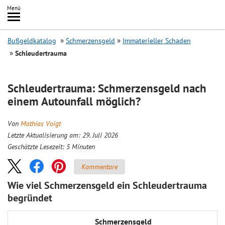
Inhalt
Menü
springen
Searc
Bußgeldkatalog
Schmerzensgeld
Immaterieller Schaden
Schleudertrauma
Schleudertrauma: Schmerzensgeld nach
einem Autounfall möglich?
Von
Mathias Voigt
Letzte Aktualisierung am: 29. Juli 2026
Geschätzte Lesezeit:
5
Minuten
Kommentare
Wie viel Schmerzensgeld ein Schleudertrauma
begründet
Schmer­zens­geld