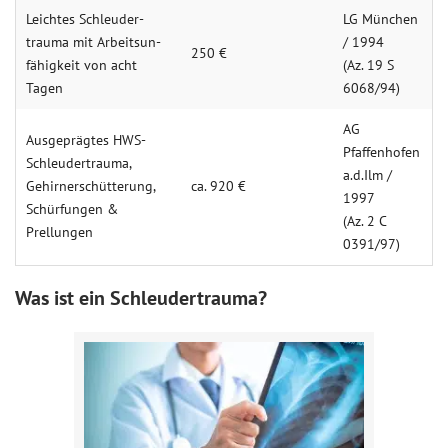
Leichtes Schleuder­
LG München
trauma mit Arbeits­un­
/ 1994
250 €
fähigkeit von acht
(Az. 19 S
Tagen
6068/94)
AG
Ausge­prägtes HWS-
Pfaffenhofen
Schleuder­trauma,
a.d.Ilm /
Gehirn­erschütter­ung,
ca. 920 €
1997
Schür­fungen &
(Az. 2 C
Prellungen
0391/97)
Was ist ein Schleudertrauma?