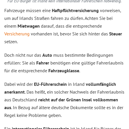
Für EU-Bürger ist Irland kein internationaler Führerschein notwendig.
Fahrzeuge müssen eine
Haftpflichtversicherung
vorweisen,
um auf Irlands Straßen fahren zu dürfen. Achten Sie bei
einem
Mietwagen
darauf, dass die entsprechende
Versicherung
vorhanden ist, bevor Sie sich hinter das
Steuer
setzen.
Doch nicht nur das
Auto
muss bestimmte Bedingungen
erfüllen: Sie als
Fahrer
benötigen eine gültige Fahrerlaubnis
für die entsprechende
Fahrzeugklasse
.
Dabei wird der
EU-Führerschein
in Irland
vollumfänglich
anerkannt
. Das heißt, ein solcher Nachweis der Fahrerlaubnis
aus Deutschland
reicht auf der Grünen Insel vollkommen
aus
. In Bezug auf ältere deutsche Dokumente sollte es in der
Regel keine Probleme geben.
Ein
internationaler Führerschein
ist in Irland für Bürger der