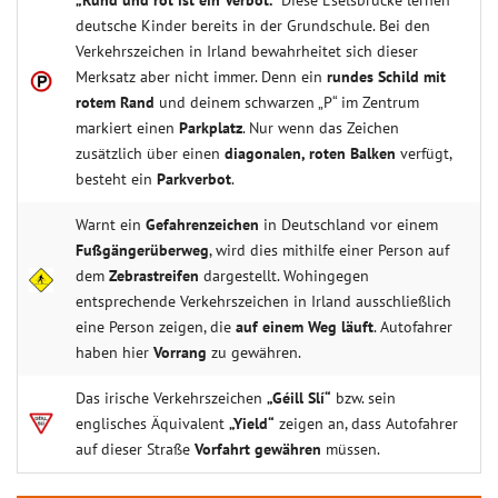
deutsche Kinder bereits in der Grundschule. Bei den
Verkehrszeichen in Irland bewahrheitet sich dieser
Merksatz aber nicht immer. Denn ein
rundes Schild mit
rotem Rand
und deinem schwarzen „P“ im Zentrum
markiert einen
Parkplatz
. Nur wenn das Zeichen
zusätzlich über einen
diagonalen, roten Balken
verfügt,
besteht ein
Parkverbot
.
Warnt ein
Gefahrenzeichen
in Deutschland vor einem
Fußgängerüberweg
, wird dies mithilfe einer Person auf
dem
Zebrastreifen
dargestellt. Wohingegen
entsprechende Verkehrszeichen in Irland ausschließlich
eine Person zeigen, die
auf einem Weg läuft
. Autofahrer
haben hier
Vorrang
zu gewähren.
Das irische Verkehrszeichen
„Géill Slí“
bzw. sein
englisches Äquivalent
„Yield“
zeigen an, dass Autofahrer
auf dieser Straße
Vorfahrt gewähren
müssen.