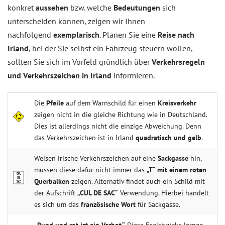
konkret
aussehen
bzw. welche
Bedeutungen
sich
unterscheiden können, zeigen wir Ihnen
nachfolgend
exemplarisch
. Planen Sie eine
Reise nach
Irland
, bei der Sie selbst ein Fahrzeug steuern wollen,
sollten Sie sich im Vorfeld gründlich über
Verkehrsregeln
und Verkehrszeichen in Irland
informieren.
Die
Pfeile
auf dem Warnschild für einen
Kreisverkehr
zeigen nicht in die gleiche Richtung wie in Deutschland.
Dies ist allerdings nicht die einzige Abweichung. Denn
das Verkehrszeichen ist in Irland
quadratisch und gelb
.
Weisen irische Verkehrszeichen auf eine
Sackgasse
hin,
müssen diese dafür nicht immer das
„T“ mit einem roten
Querbalken
zeigen. Alternativ findet auch ein Schild mit
der Aufschrift
„CUL DE SAC“
Verwendung. Hierbei handelt
es sich um das
französische Wort
für Sackgasse.
„Rund und rot ist ein Verbot.“
Diese Eselsbrücke lernen