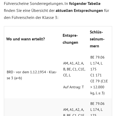
Führerscheine Sonderregelungen. In
folgender Tabelle
finden Sie eine Übersicht der
aktuellen Entsprechungen
für
den Führerschein der Klasse 3:
Schlüs­
Ent­spre­
Wo und wann er­teilt?
selnum­
chun­gen
mern
BE 79.06
AM, A1, A2, A,
L 174, L
B, BE, C1, C1E,
175
BRD - vor dem 1.12.1954 - Klas­
CE, L
C1 171
se 3 (a+b)
CE 79 (C1E
Auf An­trag: T
> 12.000
kg, L ≤ 3)
BE 79.06
AM, A1, A2, A,
L 174, L
B, BE, C1, C1E,
175