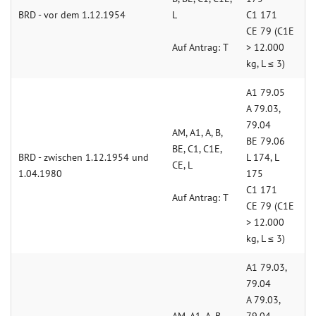
BRD - vor dem 1.12.1954
L
C1 171
CE 79 (C1E
Auf Antrag: T
> 12.000
kg, L ≤ 3)
A1 79.05
A 79.03,
79.04
AM, A1, A, B,
BE 79.06
BE, C1, C1E,
BRD - zwischen 1.12.1954 und
L 174, L
CE, L
1.04.1980
175
C1 171
Auf Antrag: T
CE 79 (C1E
> 12.000
kg, L ≤ 3)
A1 79.03,
79.04
A 79.03,