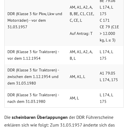
BE 79.06
AM, A1, A2, A,
L 174, L
DDR (Klas­se 3 für Pkw, Lkw und
B, BE, C1, C1E,
175
Mo­tor­rä­der) - vor dem
C, CE, L
C 171
31.03.1957
CE 79 (C1E
Auf Antrag: T
> 12.000
kg, L ≤ 3)
DDR (Klas­se 3 für Trak­to­ren) -
AM, A1, A2, A,
L 174, L
vor dem 1.12.1954
B, L
175
DDR (Klas­se 3 für Trak­to­ren) -
A1 79.05
zwi­schen dem 1.12.1954 und
AM, A1, L
L 174, 175
dem 31.03.1980
DDR (Klas­se 3 für Trak­to­ren) -
L 174, L
AM, L
nach dem 31.03.1980
175
Die
scheinbaren Überlappungen
der DDR Führerscheine
erklären sich wie folgt: Zum 31.03.1957 änderte sich das