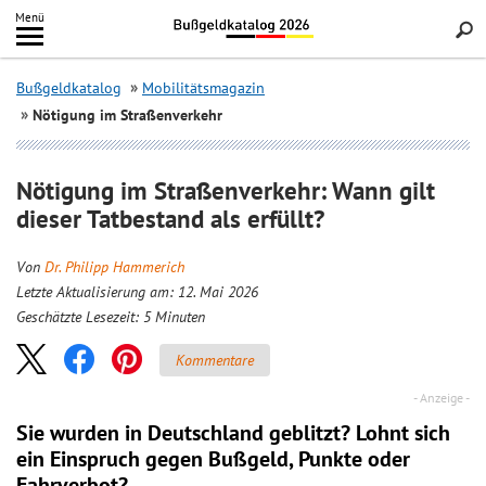
Inhalt
Menü
springen
Searc
Bußgeldkatalog
Mobilitätsmagazin
Nötigung im Straßenverkehr
Nötigung im Straßenverkehr: Wann gilt
dieser Tatbestand als erfüllt?
Von
Dr. Philipp Hammerich
Letzte Aktualisierung am: 12. Mai 2026
Geschätzte Lesezeit:
5
Minuten
Kommentare
Sie wurden in Deutschland geblitzt? Lohnt sich
ein
Einspruch
gegen Bußgeld, Punkte oder
Fahrverbot?