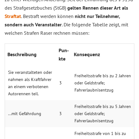
des Strafgesetzbuches (StGB)
gelten Rennen dieser Art als
Straftat
. Bestraft werden können
nicht nur Teilnehmer,
sondern auch Veranstalter
. Die folgende Tabelle zeigt, mit
welchen Strafen Raser rechnen müssen:
Pun­
Beschrei­bung
Konse­quenz
kte
Sie veran­stalteten oder
Freiheitsstrafe bis zu 2 Jahren
nahmen als Kraft­fahrer
3
oder Geldstrafe;
an einem verbo­tenen
Fahrerlaubnisentzug
Auto­rennen teil.
Freiheitsstrafe bis zu 5 Jahren
...mit Gefähr­dung
3
oder Geldstrafe;
Fahrerlaubnisentzug
Freiheitsstrafe von 1 bis zu