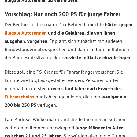
illegale Autorennen zu verhindern.
Vorschlag: Nur noch 200 PS für junge Fahrer
Der Berliner Justizsenator Dirk Behrendt möchte
härter gegen
illegale Autorennen
und die Gefahren, die von ihnen
ausgehen, vorgehen
. Er plant, sich zunächst mit anderen
Bundesländern abzusprechen und dann im Juni im Rahmen
der Bundesratssitzung eine
spezielle Initiative einzubringen
.
Diese soll eine PS-Grenze für Fahranfänger vorsehen. Sie
könnte wie folgt ausgestaltet werden: Personen dürfen
innerhalb der ersten
drei bis fünf Jahre nach Erwerb des
Führerscheins
nur Fahrzeuge mieten, die über
weniger als
200 bis 250 PS
verfügen.
Laut Andreas Winkelmann sind die Teilnehmer an solchen
verbotenen Rennen überwiegend
junge Männer im Alter
zwischen 21 und 25 Jahren
. Sie würden also in die Gruppe