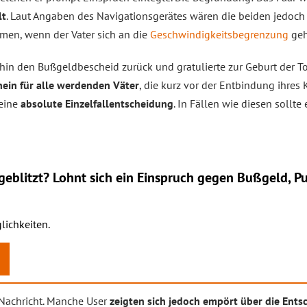
lt
. Laut Angaben des Navigationsgerätes wären die beiden jedoch 
en, wenn der Vater sich an die
Geschwindigkeitsbegrenzung
geh
in den Bußgeldbescheid zurück und gratulierte zur Geburt der To
hein für alle werdenden Väter
, die kurz vor der Entbindung ihres
 eine
absolute Einzelfallentscheidung
. In Fällen wie diesen sollt
eblitzt? Lohnt sich ein
Einspruch
gegen Bußgeld, Pu
lichkeiten.
e Nachricht. Manche User
zeigten sich jedoch empört über die Ents