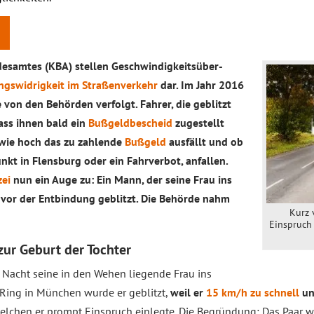
desamtes (KBA) stellen Geschwindigkeitsüber­
gswidrigkeit im Straßenverkehr
dar. Im Jahr 2016
 von den Behörden verfolgt. Fahrer, die geblitzt
ass ihnen bald ein
Bußgeldbescheid
zugestellt
, wie hoch das zu zahlende
Bußgeld
ausfällt und ob
kt in Flensburg oder ein Fahrverbot, anfallen.
zei
nun ein Auge zu: Ein Mann, der seine Frau ins
vor der Entbindung geblitzt. Die Behörde nahm
Kurz 
Einspruch
zur Geburt der Tochter
r Nacht seine in den Wehen liegende Frau ins
Ring in München wurde er geblitzt,
weil er
15 km/h zu schnell
un
elchen er prompt Einspruch einlegte. Die Begründung: Das Paar 