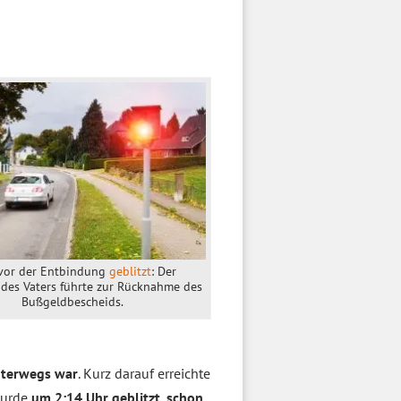
vor der Entbindung
geblitzt
: Der
 des Vaters führte zur Rücknahme des
Bußgeldbescheids.
terwegs war
. Kurz darauf erreichte
wurde
um 2:14 Uhr geblitzt, schon