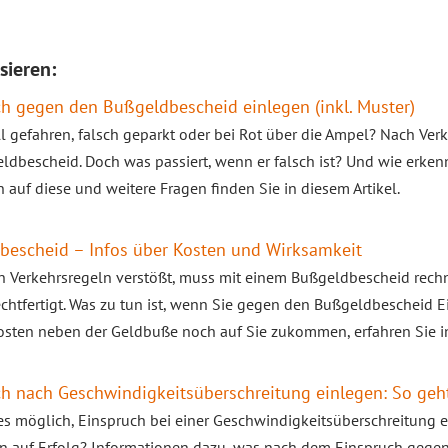
sieren:
h gegen den Bußgeldbescheid einlegen (inkl. Muster)
l gefahren, falsch geparkt oder bei Rot über die Ampel? Nach Ver
ldbescheid. Doch was passiert, wenn er falsch ist? Und wie erkenn
 auf diese und weitere Fragen finden Sie in diesem Artikel.
bescheid – Infos über Kosten und Wirksamkeit
 Verkehrsregeln verstößt, muss mit einem Bußgeldbescheid rechne
chtfertigt. Was zu tun ist, wenn Sie gegen den Bußgeldbescheid 
sten neben der Geldbuße noch auf Sie zukommen, erfahren Sie i
h nach Geschwindigkeitsüberschreitung einlegen: So geht
es möglich, Einspruch bei einer Geschwindigkeitsüberschreitung
n auf Erfolg? Informationen dazu, was nach dem Einspruch gegen