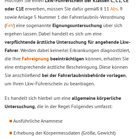
Möchten Sie einen
Lkw-Führerschein der Klassen C, C1, CE
oder C1E
erwerben, müssen Sie dafür gemäß § 11
Abs
. 9
sowie Anlage 5 Nummer 1 der Fahrerlaubnis-Verordnung
(
FeV
) eine sogenannte
Eignungsuntersuchung
über sich
ergehen lassen. Dabei handelt es sich um eine
verpflichtende ärztliche Untersuchung für angehende Lkw-
Fahrer
. Werden dabei keinerlei Erkrankungen diagnostiziert,
die Ihre
Fahreignung
beeinträchtigen
können, erhalten Sie
eine entsprechende ärztliche Bescheinigung. Diese können
Sie anschließend
bei der Fahrerlaubnisbehörde vorlegen
,
um Ihren Lkw-Führerschein zu beantragen.
Es handelt sich hierbei um eine
allgemeine körperliche
Untersuchung
, die in der Regel Folgendes umfasst:
Ausführliche Anamnese
Erhebung der Körpermessdaten (Größe, Gewicht)