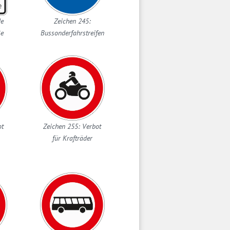
de
Zeichen 245:
ße
Bussonderfahrstreifen
ot
Zeichen 255: Verbot
für Krafträder