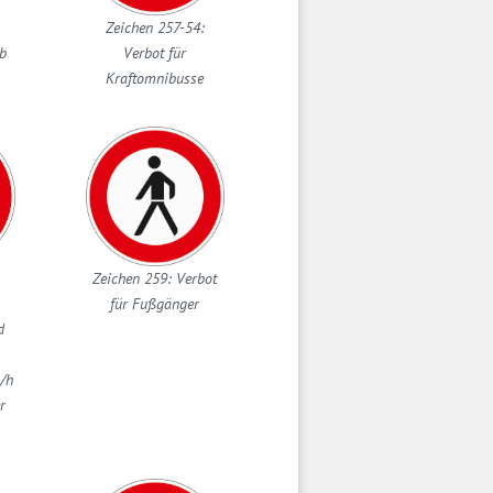
Zeichen 257-54:
eb
Verbot für
Kraftomnibusse
Zeichen 259: Verbot
für Fußgänger
d
m/h
r