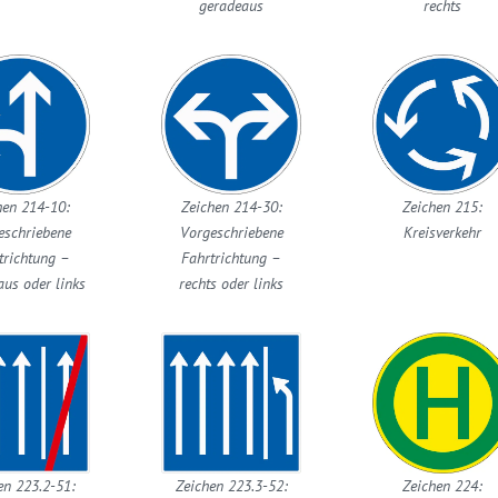
geradeaus
rechts
hen 214-10:
Zeichen 214-30:
Zeichen 215:
eschriebene
Vorgeschriebene
Kreisverkehr
trichtung –
Fahrtrichtung –
us oder links
rechts oder links
en 223.2-51:
Zeichen 223.3-52:
Zeichen 224: