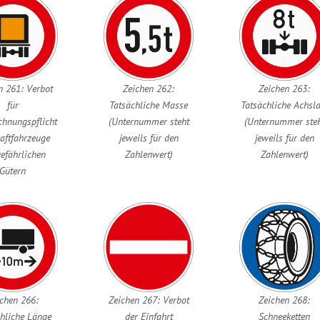
n 261: Verbot
Zeichen 262:
Zeichen 263:
für
Tatsächliche Masse
Tatsächliche Achsla
chnungspflicht
(Unternummer steht
(Unternummer ste
raftfahrzeuge
jeweils für den
jeweils für den
gefährlichen
Zahlenwert)
Zahlenwert)
Gütern
chen 266:
Zeichen 267: Verbot
Zeichen 268:
hliche Länge
der Einfahrt
Schneeketten