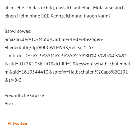
also sehe ich das richtig, dass ich auf einer Mofa also auch
einen Helm ohne ECE Kennzeichnung tragen kann?
Bspw. sowas:
amazon.de/ATO-Moto-Oldtimer-Leder-bezogen-
Fliegerbrille/dp/B00GWLMV3K/ref=sr_1_5?
__mk_de_DE=%C3%85M%C3%85%C5%BD%C3%95%C3%91
&crid=JO72K1G5KTIQ&dchild=1&keywords=halbschalenhel
m&qid=1610544413&sprefix=Halbschalen%2Caps%2C191
&sr=8-5
Freundliche Grüsse
Alex
Antworten