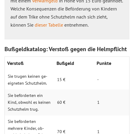
mit einem
Verwarngeld
in Höhe von 15 Euro geahndet.
Welche Konsequenzen die Beförderung von Kindern
auf dem Trike ohne Schutzhelm nach sich zieht,
können Sie
dieser Tabelle
entnehmen.
Bußgeldkatalog: Verstoß gegen die Helmpflicht
Ver­stoß
Buß­geld
Punk­te
Sie trugen keinen ge­
15 €
-
eig­neten Schutz­helm.
Sie beför­derten ein
Kind, ob­wohl es keinen
60 €
1
Schutz­helm trug.
Sie beför­derten
mehrere Kinder, ob­
70 €
1