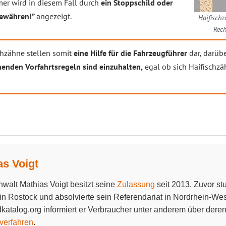
mer wird in diesem Fall durch
ein Stoppschild oder
gewähren!”
angezeigt.
Haifischz
Rech
chzähne stellen somit
eine Hilfe für die Fahrzeugführer
dar, darüb
henden Vorfahrtsregeln sind einzuhalten,
egal ob sich Haifischzä
as Voigt
walt Mathias Voigt besitzt seine
Zulassung
seit 2013. Zuvor stu
 in Rostock und absolvierte sein Referendariat in Nordrhein-West
katalog.org informiert er Verbraucher unter anderem über dere
verfahren
.