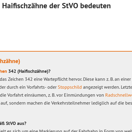
 Haifischzähne der StVO bedeuten
chzähne)
chen
342 (Haifischzähne)?
das Zeichen 342 eine Wartepflicht hervor. Diese kann z. B. an ein
er durch ein Vorfahrts- oder
Stoppschild
angezeigt werden. Letzte
die Vorfahrt einräumen, z. B. vor Einmündungen von
Radschnellw
 auf, sondern machen die Verkehrsteilnehmer lediglich auf die be
äß StVO aus?
lt es sich um eine Markierung auf der Fahrbahn in Form von weiß