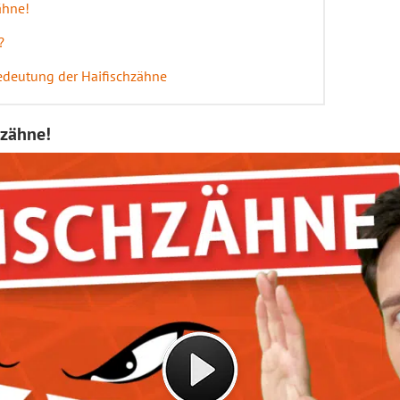
ähne!
?
edeutung der Haifischzähne
hzähne!