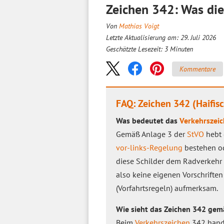
Zeichen 342: Was die
Von
Mathias Voigt
Letzte Aktualisierung am: 29. Juli 2026
Geschätzte Lesezeit:
3
Minuten
Kommentare
FAQ: Zeichen 342 (Haifis
Was bedeutet das
Verkehrszei
Gemäß Anlage 3 der
StVO
hebt 
vor-links-Regelung
bestehen od
diese Schilder dem Radverkehr 
also keine eigenen Vorschriften
(Vorfahrtsregeln) aufmerksam.
Wie sieht das Zeichen 342 gem
Beim
Verkehrszeichen
342 hande