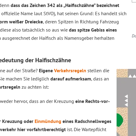
, denn
dass das Zeichen 342 als „Haifischzähne” bezeichnet
er offizielle Name laut StVO), hat seinen Grund: Es handelt sich
orm weißer Dreiecke
, deren Spitzen in Richtung Fahrzeug
 diese also tatsächlich so aus wie
das spitze Gebiss eines
Da
m ausgerechnet der Haifisch als Namensgeber herhalten
edeutung der Haifischzähne
hne auf der Straße?
Eigene
Verkehrsregeln
stellen die
Sie machen Sie lediglich
darauf aufmerksam
, dass an
hrtsregeln
zu achten ist:
tweder hervor, dass an der Kreuzung
eine Rechts-vor-
r Kreuzung oder
Einmündung
eines Radschnellweges
verkehr hier vorfahrtberechtigt
ist. Die Wartepflicht