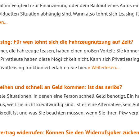
at im Vergleich zur Finanzierung oder dem Barkauf eines Autos ein
ividuellen Situation abhängig sind. Wann also lohnt sich Leasing f
n...
asing: Für wen lohnt sich die Fahrzeugnutzung auf Zeit?
er, die Fahrzeuge leasen, haben einen großen Vorteil: Sie können
 Privatleute haben diese Möglichkeit nicht. Kann sich Privatleas
ivatleasing funktioniert erfahren Sie hier.
» Weiterlesen...
eihen und schnell an Geld kommen: Ist das seriös?
iele Situationen, in denen eine Person schnell Geld benötigt. Ein 
s, weil sie nicht kreditwürdig sind. Ist es eine Alternative, sein A
kredit ist und was Sie beachten müssen, wenn Sie Ihren Pkw ver
ertrag widerrufen: Können Sie den Widerrufsjoker zücke