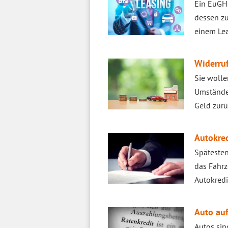
Ein EuGH-
dessen zu
einem Le
Widerruf
Sie wolle
Umständen
Geld zurü
Autokred
Spätesten
das Fahrz
Autokredi
Auto auf
Autos sin