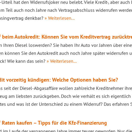
Urteil hat den Widerrufsjoker neu belebt. Viele Kredit-, aber auc
m Teil auch noch Jahre nach Vertragsabschluss widerrufen werden.
asingvertrag denkbar?
» Weiterlesen...
 beim Autokredit: Können Sie vom Kreditvertrag zurücktr
n Ihren Diesel loswerden? Sie haben Ihr Auto vor Jahren über einen
 können Sie den Autokredit auch noch Jahre später widerrufen u
ck! Wie kann das sein?
» Weiterlesen...
it vorzeitig kündigen: Welche Optionen haben Sie?
s seit der Diesel-Abgasaffäre wollen zahlreiche Kreditnehmer ihr
eug am liebsten zurückgeben. Doch wie verhält es sich eigentlic
tes und was ist der Unterschied zu einem Widerruf? Das erfahren S
 Raten kaufen – Tipps für die Kfz-Finanzierung
d im Laufe der vergangenen Jahre immer teurer geworden. Nur di