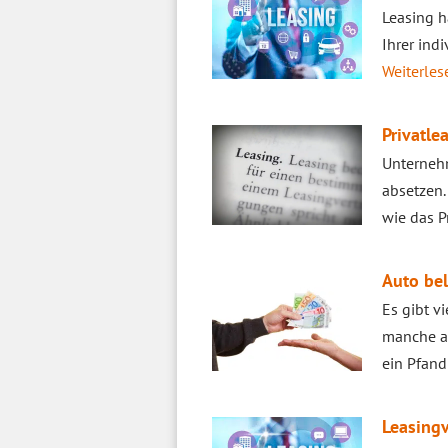
Leasing h
Ihrer ind
Weiterlese
Privatle
Unternehm
absetzen.
wie das Pr
Auto bel
Es gibt v
manche au
ein Pfand
Leasingv