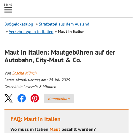
Inhalt
Menü
springen
Searc
Bußgeldkatalog
Strafzettel aus dem Ausland
Verkehrsregeln in Italien
Maut in Italien
Maut in Italien: Mautgebühren auf der
Autobahn, City-Maut & Co.
Von
Sascha Münch
Letzte Aktualisierung am: 28. Juli 2026
Geschätzte Lesezeit:
8
Minuten
Kommentare
FAQ: Maut in Italien
Wo muss in Italien
Maut
bezahlt werden?