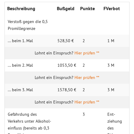
Beschrei­bung
Buß­geld
Punk­te
FVerbot
Verstoß gegen die 0,5
Promille­grenze
... beim 1. Mal
528,50 €
2
1 M
Hier prüfen **
... beim 2. Mal
1053,50 €
2
3 M
Hier prüfen **
... beim 3. Mal
1578,50 €
2
3 M
Hier prüfen **
Gefähr­dung des
3
Ent­
Verkehrs unter Alkohol­
ziehung
einfluss (bereits ab 0,3
des