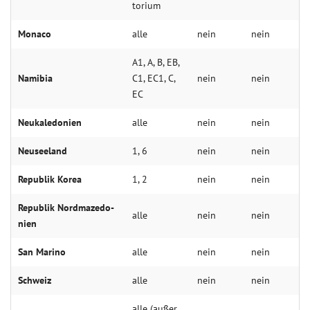
to­ri­um
Mo­naco
alle
nein
nein
A1, A, B, EB,
Nami­bia
C1, EC1, C,
nein
nein
EC
Neuka­ledonien
alle
nein
nein
Neu­seeland
1, 6
nein
nein
Repu­blik Ko­rea
1, 2
nein
nein
Rep­ublik Nord­maze­do­
alle
nein
nein
nien
San Ma­rino
alle
nein
nein
Schweiz
alle
nein
nein
alle (au­ßer