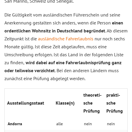
San Marino, Schweiz und Senegal.
Die Gültigkeit vom ausländischen Führerschein und seine
Anerkennung gestalten sich anders, wenn die Person
einen
ordentlichen Wohnsitz in Deutschland begründet
. Ab diesem
Zeitpunkt ist die
ausländische Fahrerlaubnis
nur noch sechs
Monate gültig. Ist diese Zeit abgelaufen, muss eine
Umschreibung erfolgen. Ist das Land in der folgenden Liste
zu finden,
wird dabei auf eine Fahrerlaubnisprüfung ganz
oder teilweise verzichtet
. Bei den anderen Ländern muss
zunächst eine Prüfung abgelegt werden.
theo­re­ti­
prak­ti­
Aus­stel­lungs­staat
Klas­se(n)
sche
sche
Prü­fung
Prü­fung
An­dorra
alle
nein
nein