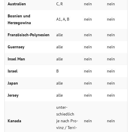
Aus­tralien
C, R
nein
nein
Bos­nien und
A1, A, B
nein
nein
Herzegowina
Fran­zösisch-Poly­nesien
alle
nein
nein
Guer­nsey
alle
nein
nein
Insel Man
alle
nein
nein
Is­rael
B
nein
nein
Ja­pan
alle
nein
nein
Jer­sey
alle
nein
nein
un­ter­
schied­lich
Kana­da
je nach Pro­
nein
nein
vinz / Ter­ri­