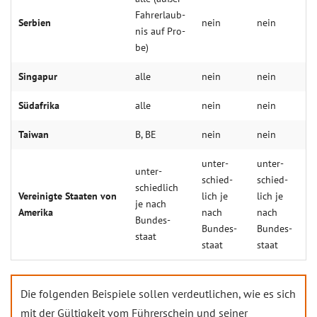
Fahr­er­laub­
Ser­bien
nein
nein
nis auf Pro­
be)
Sin­gapur
alle
nein
nein
Süd­afrika
alle
nein
nein
Tai­wan
B, BE
nein
nein
un­ter­
un­ter­
un­ter­
schied­
schied­
schied­lich
Ver­einig­te Staa­ten von
lich je
lich je
je nach
Ame­rika
nach
nach
Bun­des­
Bun­des­
Bun­des­
staat
staat
staat
Die folgenden Beispiele sollen verdeutlichen, wie es sich
mit der Gültigkeit vom Führerschein und seiner