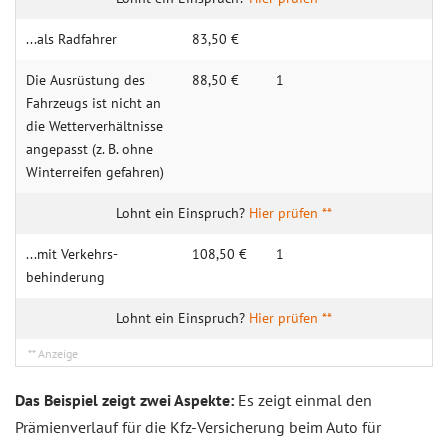
...als Rad­fahrer
83,50 €
Die Ausrüs­tung des
88,50 €
1
Fahr­zeugs ist nicht an
die Wetter­verhält­nisse
ange­passt (z. B. ohne
Winter­reifen ge­fahren)
Hier prüfen **
...mit Verkehrs­
108,50 €
1
behinderung
Hier prüfen **
Das Beispiel zeigt zwei Aspekte:
Es zeigt einmal den
Prämienverlauf für die Kfz-Versicherung beim Auto für