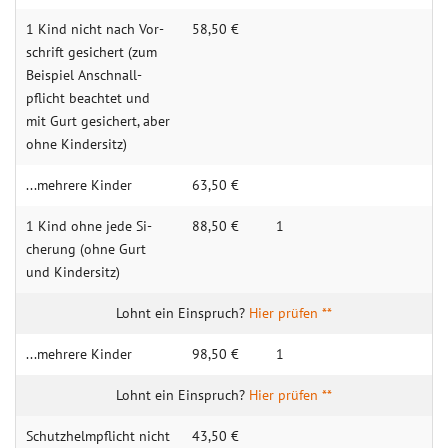
1 Kind nicht nach Vor­
58,50 €
schrift gesi­chert (zum
Beispiel An­schnall­
pflicht be­achtet und
mit Gurt gesi­chert, aber
ohne Kin­dersitz)
...mehrere Kin­der
63,50 €
1 Kind oh­ne jede Si­
88,50 €
1
cherung (ohne Gurt
und Kin­dersitz)
Hier prüfen **
...mehrere Kin­der
98,50 €
1
Hier prüfen **
Schutz­helm­pflicht nicht
43,50 €