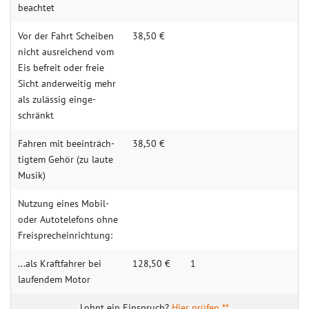
be­achtet
Vor der Fahrt Schei­ben
38,50 €
nicht aus­reichend vom
Eis be­freit oder frei­e
Sicht ander­weitig mehr
als zu­lässig einge­
schränkt
Fahren mit beein­träch­
38,50 €
tigtem Ge­hör (zu laute
Musik)
Nutzung eines Mo­bil-
oder Auto­telefons ohne
Frei­sprechein­richtung:
...als Kraft­fahrer bei
128,50 €
1
lau­fendem Motor
Hier prüfen **