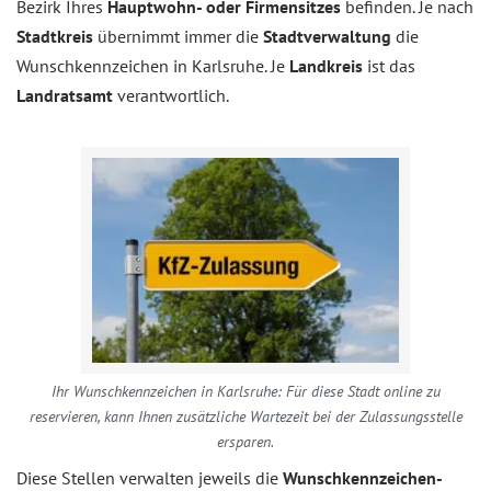
Bezirk Ihres
Hauptwohn- oder Firmensitzes
befinden. Je nach
Stadtkreis
übernimmt immer die
Stadtverwaltung
die
Wunschkennzeichen in Karlsruhe. Je
Landkreis
ist das
Landratsamt
verantwortlich.
Ihr Wunschkennzeichen in Karlsruhe: Für diese Stadt online zu
reservieren, kann Ihnen zusätzliche Wartezeit bei der Zulassungsstelle
ersparen.
Diese Stellen verwalten jeweils die
Wunschkennzeichen-