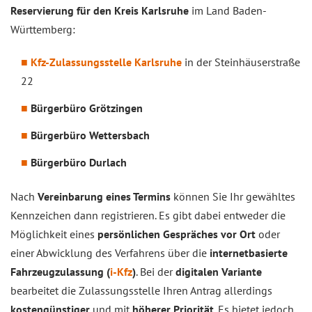
Reservierung für den Kreis Karlsruhe
im Land Baden-
Württemberg:
Kfz-Zulassungsstelle Karlsruhe
in der Steinhäuserstraße
22
Bürgerbüro Grötzingen
Bürgerbüro Wettersbach
Bürgerbüro Durlach
Nach
Vereinbarung eines Termins
können Sie Ihr gewähltes
Kennzeichen dann registrieren. Es gibt dabei entweder die
Möglichkeit eines
persönlichen Gespräches vor Ort
oder
einer Abwicklung des Verfahrens über die
internetbasierte
Fahrzeugzulassung
(
i-Kfz
)
. Bei der
digitalen Variante
bearbeitet die Zulassungsstelle Ihren Antrag allerdings
kostengünstiger
und mit
höherer Priorität
. Es bietet jedoch