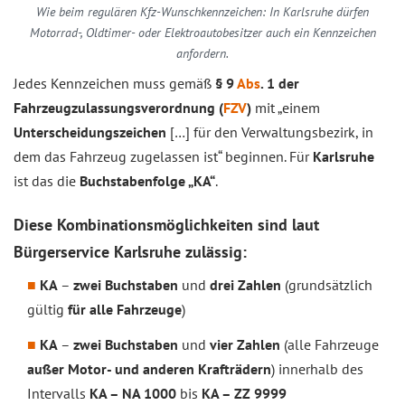
Wie beim regulären Kfz-Wunschkennzeichen: In Karlsruhe dürfen
Motorrad-, Oldtimer- oder Elektroautobesitzer auch ein Kennzeichen
anfordern.
Jedes Kennzeichen muss gemäß
§ 9
Abs
. 1 der
Fahrzeugzulassungsverordnung (
FZV
)
mit „einem
Unterscheidungszeichen
[…] für den Verwaltungsbezirk, in
dem das Fahrzeug zugelassen ist“ beginnen. Für
Karlsruhe
ist das die
Buchstabenfolge „KA“
.
Diese Kombinationsmöglichkeiten sind laut
Bürgerservice Karlsruhe zulässig:
KA
–
zwei Buchstaben
und
drei Zahlen
(grundsätzlich
gültig
für alle Fahrzeuge
)
KA
–
zwei Buchstaben
und
vier Zahlen
(alle Fahrzeuge
außer Motor- und anderen Krafträdern
) innerhalb des
Intervalls
KA – NA 1000
bis
KA – ZZ 9999