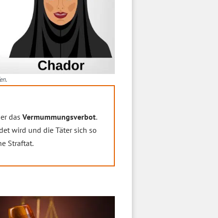
en.
ier das
Vermummungsverbot
.
et wird und die Täter sich so
e Straftat.