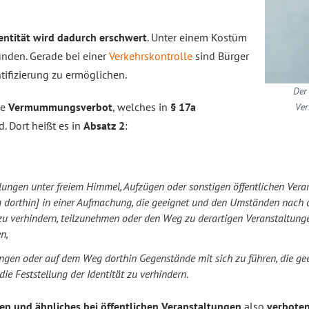
entität wird dadurch erschwert
. Unter einem Kostüm
finden. Gerade bei einer
Verkehrskontrolle
sind Bürger
entifizierung zu ermöglichen.
Der
te
Vermummungsverbot
, welches in
§ 17a
Ver
. Dort heißt es in
Absatz 2
:
lungen unter freiem Himmel, Aufzügen oder sonstigen öffentlichen Vera
orthin] in einer Aufmachung, die geeignet und den Umständen nach dar
t zu verhindern, teilzunehmen oder den Weg zu derartigen Veranstaltunge
n,
ungen oder auf dem Weg dorthin Gegenstände mit sich zu führen, die 
ie Feststellung der Identität zu verhindern.
n und ähnliches bei öffentlichen Veranstaltungen
also
verbote