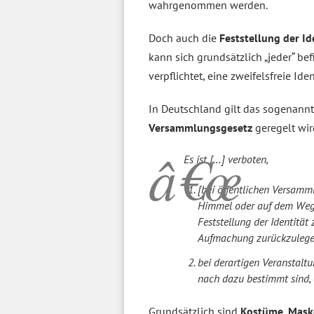
wahrgenommen werden.
Doch auch die
Feststellung der Id
kann sich grundsätzlich „jeder“ be
verpflichtet, eine zweifelsfreie Id
In Deutschland gilt das sogenann
Versammlungsgesetz
geregelt wird
Es ist […] verboten,
[bei öffentlichen Versamm
Himmel oder auf dem Weg d
Feststellung der Identitä
Aufmachung zurückzulege
bei derartigen Veranstalt
nach dazu bestimmt sind, d
Grundsätzlich sind
Kostüme, Maske