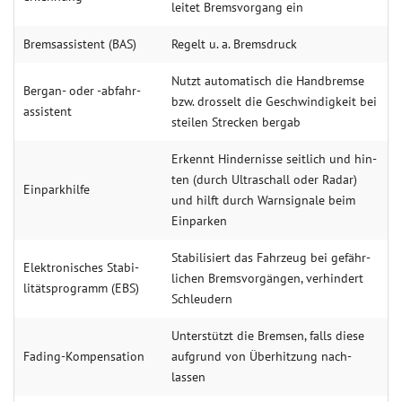
leitet Brems­vorgang ein
Brems­assistent (BAS)
Re­gelt u. a. Brems­druck
Nutzt auto­matisch die Hand­bremse
Bergan- oder -abfahr­
bzw. dros­selt die Geschwin­digkeit bei
assistent
stei­len Streck­en berg­ab
Erkennt Hinder­nisse seit­lich und hin­
ten (durch Ultra­schall oder Ra­dar)
Einpark­hilfe
und hilft durch Warn­sig­nale beim
Ein­parken
Stabi­lisiert das Fahr­zeug bei gefähr­
Elektro­nisches Stabi­
lichen Brems­vorgäng­en, verhin­dert
litäts­programm (EBS)
Schleu­dern
Unter­stützt die Brem­sen, falls diese
Fading-Kompen­sation
auf­grund von Über­hitzung nach­
lassen