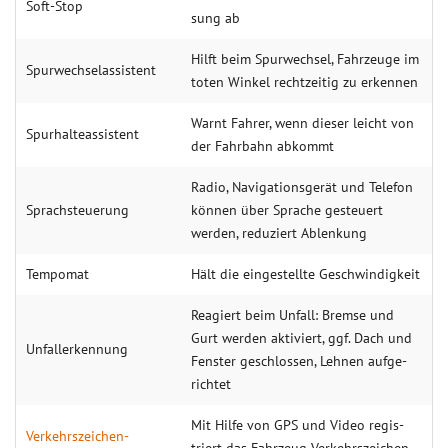
Soft-Stop
sung ab
Hilft beim Spur­wechsel, Fahr­zeuge im
Spur­wech­selassistent
to­ten Win­kel recht­zeitig zu erken­nen
Warnt Fahrer, wenn dieser leicht von
Spur­halte­assistent
der Fahr­bahn ab­kommt
Radio, Navi­gations­gerät und Tele­fon
Sprach­steue­rung
kön­nen über Sprache gesteu­ert
werden, redu­ziert Ablen­kung
Tempo­mat
Hält die einge­stellte Geschwin­digkeit
Reagiert beim Unfall: Bremse und
Gurt werden akti­viert, ggf. Dach und
Unfall­erkennung
Fenster ge­schlos­sen, Lehnen aufge­
rich­tet
Mit Hilfe von GPS und Video regis­
Verkehrs­zeichen­
triert das Fahr­zeug Verkehrs­zeichen