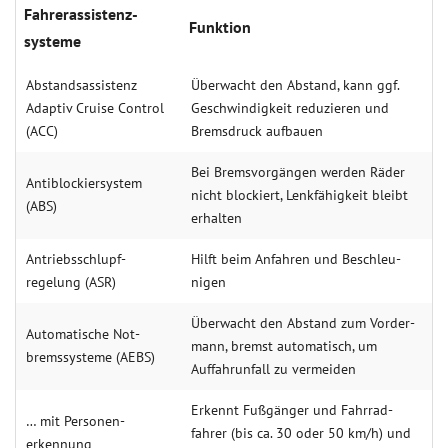
Fahrer­assis­tenz­
Funk­tion
syste­me
Abstands­assistenz
Über­wacht den Ab­stand, kann ggf.
Adaptiv Cruise Control
Geschwin­dig­keit redu­zieren und
(ACC)
Brems­druck aufbauen
Bei Brems­vorgäng­en wer­den Räder
Anti­blo­ckier­system
nicht blo­ckiert, Lenk­fähigkeit bleibt
(ABS)
erhal­ten
Antriebs­schlupf­
Hilft beim An­fahren und Be­schleu­
regelung (ASR)
nigen
Über­wacht den Abstand zum Vorder­
Auto­matische Not­
mann, bremst auto­matisch, um
brems­systeme (AEBS)
Auffahr­unfall zu vermei­den
Erkennt Fuß­gänger und Fahr­rad­
… mit Personen­
fahrer (bis ca. 30 oder 50 km/h) und
erkennung