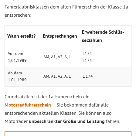
Fahrerlaubnisklassen dem alten Führerschein der Klasse 1a
entsprechen:
Erwei­ternde Schlüs­
Wann erteilt?
Entsprechungen
sel­zahlen
Vor dem
L174
AM, A1, A2, A, L
1.01.1989
L175
Ab dem
AM, A1, A2, A, L
L 174
1.01.1989
Grundsätzlich ist der 1a-Führerschein ein
Motorradführerschein
– Sie bekommen dafür alle
entsprechenden aktuellen Klassen. Sie können also
Motorräder
unbeschränkter Größe und Leistung
fahren.