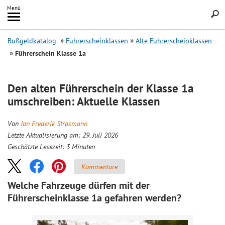
Inhalt
Menü
springen
Searc
Bußgeldkatalog
Führerscheinklassen
Alte Führerscheinklassen
Führerschein Klasse 1a
Den alten Führerschein der Klasse 1a
umschreiben: Aktuelle Klassen
Von
Jan Frederik Strasmann
Letzte Aktualisierung am: 29. Juli 2026
Geschätzte Lesezeit:
3
Minuten
Kommentare
Welche Fahrzeuge dürfen mit der
Führerscheinklasse 1a gefahren werden?