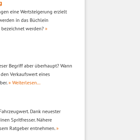
g
gen eine Wertsteigerung erzielt
werden in das Büchlein
gt bezeichnet werden?
»
eser Begriff aber überhaupt? Wann
f den Verkaufswert eines
ber.
» Weiterlesen...
Fahrzeugwert. Dank neuester
nen Spritfresser. Nähere
iesem Ratgeber entnehmen.
»