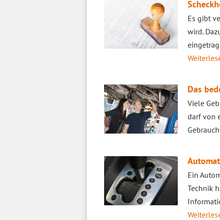
Scheckhe
Es gibt v
wird. Daz
eingetrag
Weiterlese
Das bede
Viele Geb
darf von 
Gebraucht
Automat
Ein Autom
Technik h
Informati
Weiterlese