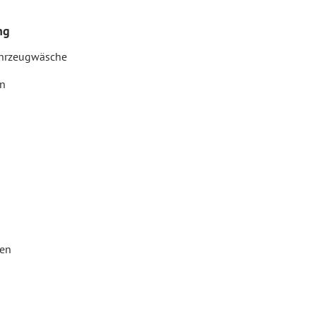
ng
ahrzeugwäsche
en
gen