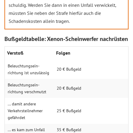
schuldig. Werden Sie dann in einen Unfall verwickelt,
müssten Sie neben der Strafe hierfür auch die
Schadenskosten allein tragen.
Bußgeldtabelle: Xenon-Scheinwerfer nachrüsten
Ver­stoß
Fol­gen
Beleuch­tungsein­
20 € Buß­geld
richtung ist unzu­lässig
Beleuch­tungsein­
20 € Buß­geld
richtung ver­schmu­tzt
... da­mit andere
Verkehrs­teilneh­mer
25 € Buß­geld
gefähr­det
... es kam zum Un­fall
35 € Buß­geld