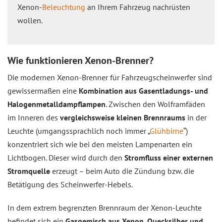
Xenon-
Beleuchtung
an Ihrem Fahrzeug nachrüsten
wollen.
Wie funktionieren Xenon-Brenner?
Die modernen Xenon-Brenner für Fahrzeugscheinwerfer sind
gewissermaßen eine
Kombination aus Gasentladungs- und
Halogenmetalldampflampen
. Zwischen den Wolframfäden
im Inneren des
vergleichsweise kleinen Brennraums
in der
Leuchte (umgangssprachlich noch immer „
Glühbirne
“)
konzentriert sich wie bei den meisten Lampenarten ein
Lichtbogen. Dieser wird durch den
Stromfluss einer externen
Stromquelle
erzeugt – beim Auto die Zündung bzw. die
Betätigung des Scheinwerfer-Hebels.
In dem extrem begrenzten Brennraum der Xenon-Leuchte
befindet sich ein
Gasgemisch aus Xenon, Quecksilber und