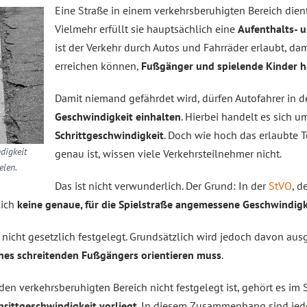
Eine Straße in einem verkehrsberuhigten Bereich die
Vielmehr erfüllt sie hauptsächlich eine
Aufenthalts- 
ist der Verkehr durch Autos und Fahrräder erlaubt, d
erreichen können,
Fußgänger und spielende Kinder h
Damit niemand gefährdet wird, dürfen Autofahrer in d
Geschwindigkeit einhalten
. Hierbei handelt es sich 
Schrittgeschwindigkeit
. Doch wie hoch das erlaubte 
digkeit
genau ist, wissen viele Verkehrsteilnehmer nicht.
elen.
Das ist nicht verwunderlich. Der Grund: In der
StVO
, 
lich
keine genaue, für die Spielstraße angemessene Geschwindig
o nicht gesetzlich festgelegt. Grundsätzlich wird jedoch davon aus
nes schreitenden Fußgängers orientieren muss
.
en verkehrsberuhigten Bereich nicht festgelegt ist, gehört es im St
hrittgeschwindigkeit vorliegt
. In diesem Zusammenhang sind je