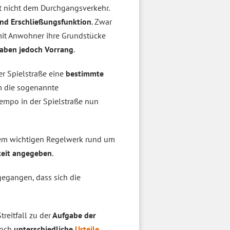
nt nicht dem Durchgangsverkehr.
und Erschließungsfunktion
. Zwar
amit Anwohner ihre Grundstücke
aben jedoch Vorrang
.
er Spielstraße eine
bestimmte
um die sogenannte
Tempo in der Spielstraße nun
dem wichtigen Regelwerk rund um
keit angegeben
.
gegangen, dass sich die
reitfall zu der
Aufgabe der
doch
unterschiedliche
Urteile