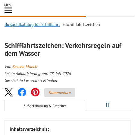
Inhalt
Menü
springen
Searc
Bußgeldkatalog für Schifffahrt
Schifffahrtszeichen
Schifffahrtszeichen: Verkehrsregeln auf
dem Wasser
Von
Sascha Münch
Letzte Aktualisierung am: 28. Juli 2026
Geschätzte Lesezeit:
5
Minuten
Kommentare
Bußgeldkatalog & Ratgeber
Inhaltsverzeichnis: