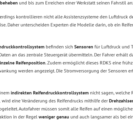
beheben
und bis zum Erreichen einer Werkstatt seinen Fahrstil a
lerdings kontrollieren nicht alle Assistenzsysteme den Luftdruck de
ise. Daher unterscheiden Experten die Modelle darin, ob ein Rei
ndruckkontrollsystem
befinden sich
Sensoren
für Luftdruck und
Daten an das zentrale Steuergerät übermitteln. Der Fahrer erhält
inzelne Reifenposition
. Zudem ermöglicht dieses RDKS eine früh
wankung werden angezeigt. Die Stromversorgung der Sensoren er
 einem
indirekten Reifendruckkontrollsystem
nicht sagen, welche 
l wird eine Veränderung des Reifendrucks mithilfe der
Drehzahlse
bgeleitet. Autofahrer müssen somit alle Reifen auf einen möglich
aktion in der Regel
weniger genau
und auch langsamer als bei ei