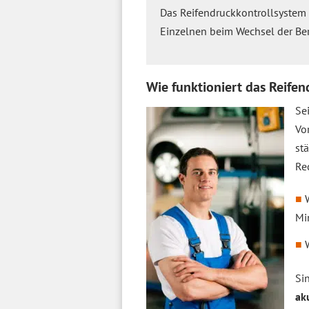
Das Reifendruckkontrollsyste
Einzelnen beim Wechsel der Ber
Wie funktioniert das Reife
Se
Vo
st
Re
Mi
Si
ak