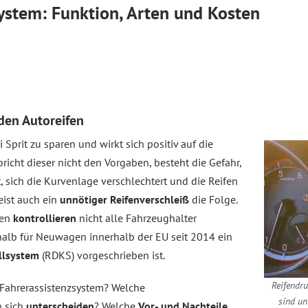
ystem: Funktion, Arten und Kosten
den Autoreifen
i Sprit zu sparen und wirkt sich positiv auf die
richt dieser nicht den Vorgaben, besteht die Gefahr,
, sich die Kurvenlage verschlechtert und die Reifen
eist auch ein
unnötiger Reifenverschleiß
die Folge.
gen
kontrollieren
nicht alle Fahrzeughalter
halb für Neuwagen innerhalb der EU seit 2014 ein
llsystem
(RDKS) vorgeschrieben ist.
Reifendru
 Fahrerassistenzsystem? Welche
sind un
n sich
unterscheiden
? Welche
Vor- und Nachteile