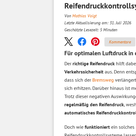
Reifendruckkontrolls
Von
Mathias Voigt
Letzte Aktualisierung am: 31. Juli 2026
Geschätzte Lesezeit:
5
Minuten
Kommentare
Für optimalen Luftdruck in 
Der
richtige Reifendruck
hilft dabe
Verkehrssicherheit
aus. Denn entsp
dass sich der
Bremsweg
verlängert
sich erhitzen. Darüber hinaus ist m
Trotz dieser negativen Auswirkun
regelmäßig den Reifendruck
, wes
automatisches Reifendruckkontro
Doch wie
funktioniert
ein solches
Reifendruckkontrollsysteme lasse