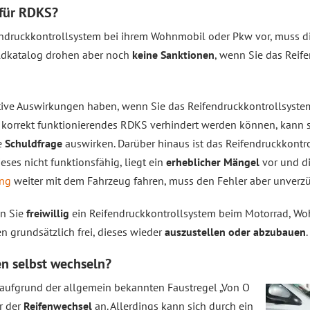
 für RDKS?
endruckkontrollsystem bei ihrem Wohnmobil oder Pkw vor, muss d
eldkatalog drohen aber noch
keine Sanktionen
, wenn Sie das Reif
tive Auswirkungen haben, wenn Sie das Reifendruckkontrollsyste
 korrekt funktionierendes RDKS verhindert werden können, kann s
ie
Schuldfrage
auswirken. Darüber hinaus ist das Reifendruckkont
eses nicht funktionsfähig, liegt ein
erheblicher Mängel
vor und di
ng
weiter mit dem Fahrzeug fahren, muss den Fehler aber unverz
nn Sie
freiwillig
ein Reifendruckkontrollsystem beim Motorrad, Woh
en grundsätzlich frei, dieses wieder
auszustellen oder abzubauen
.
en selbst wechseln?
t aufgrund der allgemein bekannten Faustregel „Von O
r der
Reifenwechsel
an. Allerdings kann sich durch ein