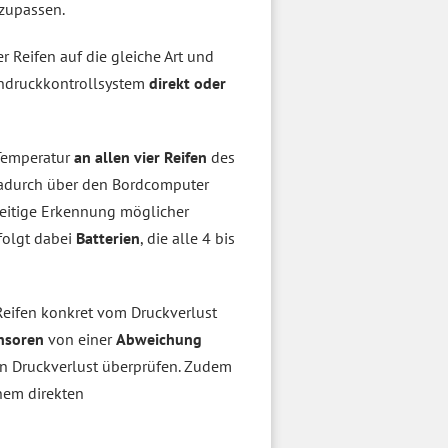
nzupassen.
r Reifen auf die gleiche Art und
fendruckkontrollsystem
direkt oder
 Temperatur
an allen vier Reifen
des
 dadurch über den Bordcomputer
zeitige Erkennung möglicher
folgt dabei
Batterien
, die alle 4 bis
Reifen konkret vom Druckverlust
nsoren
von einer
Abweichung
en Druckverlust überprüfen. Zudem
nem direkten