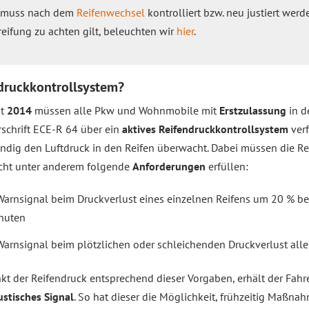
m muss nach dem
Reifenwechsel
kontrolliert bzw. neu justiert wer
eifung zu achten gilt, beleuchten wir
hier
.
ndruckkontrollsystem?
it
2014
müssen alle Pkw und Wohnmobile mit
Erstzulassung
in d
rschrift ECE-R 64 über ein
aktives Reifendruckkontrollsystem
verf
ändig den Luftdruck in den Reifen überwacht. Dabei müssen die Re
cht unter anderem folgende
Anforderungen
erfüllen:
Warnsignal beim Druckverlust eines einzelnen Reifens um 20 % be
nuten
Warnsignal beim plötzlichen oder schleichenden Druckverlust aller
nkt der Reifendruck entsprechend dieser Vorgaben, erhält der Fahr
ustisches Signal
. So hat dieser die Möglichkeit, frühzeitig Maßn