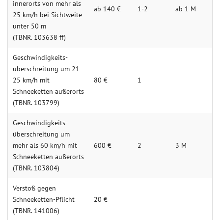
innerorts von mehr als
ab 140 €
1-2
ab 1 M
25 km/h bei Sichtweite
unter 50 m
(TBNR. 103638 ff)
Geschwindigkeits­
überschreitung um 21 -
25 km/h mit
80 €
1
Schneeketten außerorts
(TBNR. 103799)
Geschwindigkeits­
überschreitung um
mehr als 60 km/h mit
600 €
2
3 M
Schneeketten außerorts
(TBNR. 103804)
Verstoß gegen
Schneeketten-Pflicht
20 €
(TBNR. 141006)