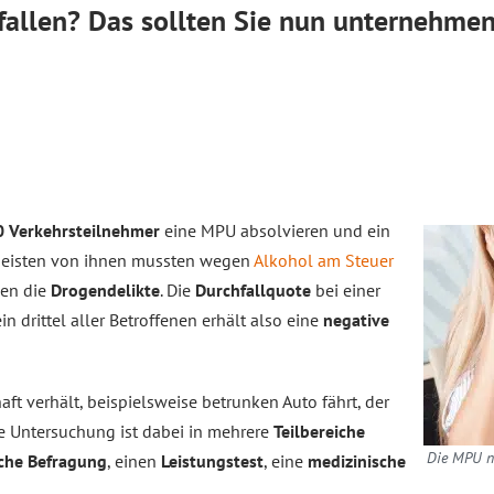
allen? Das sollten Sie nun unternehmen
0 Verkehrsteilnehmer
eine MPU absolvieren und ein
 meisten von ihnen mussten wegen
Alkohol am Steuer
gen die
Drogendelikte
. Die
Durchfallquote
bei einer
n drittel aller Betroffenen erhält also eine
negative
aft verhält, beispielsweise betrunken Auto fährt, der
e Untersuchung ist dabei in mehrere
Teilbereiche
Die MPU ni
iche Befragung
, einen
Leistungstest
, eine
medizinische
g
.