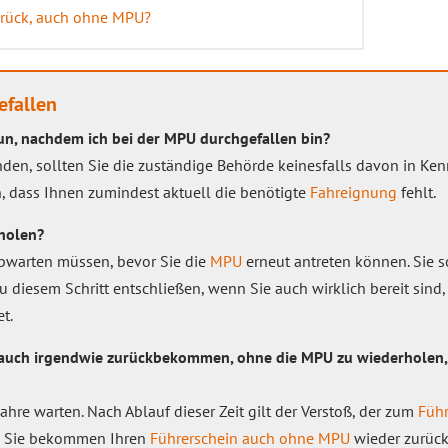
urück, auch ohne MPU?
efallen
 tun, nachdem ich bei der MPU durchgefallen bin?
en, sollten Sie die zuständige Behörde keinesfalls davon in Kenn
, dass Ihnen zumindest aktuell die benötigte
Fahreignung
fehlt.
holen?
e abwarten müssen, bevor Sie die
MPU
erneut antreten können. Sie s
zu diesem Schritt entschließen, wenn Sie auch wirklich bereit sind
t.
auch irgendwie zurückbekommen, ohne die MPU zu wiederholen,
ahre warten. Nach Ablauf dieser Zeit gilt der Verstoß, der zum
Führ
nd Sie bekommen Ihren
Führerschein auch ohne MPU
wieder zurück