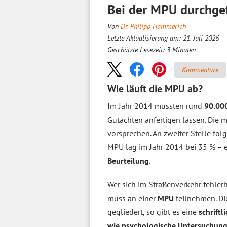
Bei der MPU durchgef
Von
Dr. Philipp Hammerich
Letzte Aktualisierung am: 21. Juli 2026
Geschätzte Lesezeit:
3
Minuten
Kommentare
Wie läuft die MPU ab?
Im Jahr 2014 mussten rund
90.00
Gutachten anfertigen lassen. Die
vorsprechen. An zweiter Stelle fol
MPU lag im Jahr 2014 bei 35 % – ei
Beurteilung
.
Wer sich im Straßenverkehr fehlerh
muss an einer
MPU
teilnehmen. Di
gegliedert, so gibt es eine
schriftl
wie psychologische Untersuchun