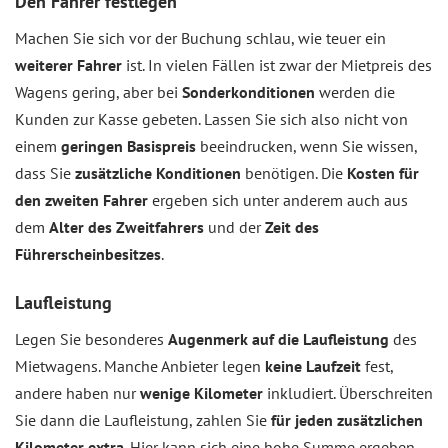
Den Fahrer festlegen
Machen Sie sich vor der Buchung schlau, wie teuer ein
weiterer Fahrer
ist. In vielen Fällen ist zwar der Mietpreis des
Wagens gering, aber bei
Sonderkonditionen
werden die
Kunden zur Kasse gebeten. Lassen Sie sich also nicht von
einem
geringen Basispreis
beeindrucken, wenn Sie wissen,
dass Sie
zusätzliche Konditionen
benötigen. Die
Kosten für
den zweiten Fahrer
ergeben sich unter anderem auch aus
dem
Alter des Zweitfahrers
und der
Zeit des
Führerscheinbesitzes
.
Laufleistung
Legen Sie besonderes
Augenmerk auf die Laufleistung
des
Mietwagens. Manche Anbieter legen
keine Laufzeit
fest,
andere haben nur
wenige Kilometer
inkludiert. Überschreiten
Sie dann die Laufleistung, zahlen Sie
für jeden zusätzlichen
Kilometer extra
. Hier kann sich eine hohe Summe ergeben.