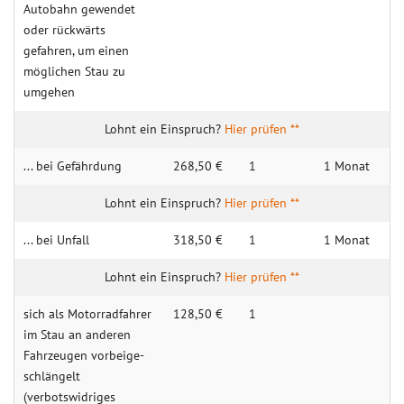
Autobahn gewendet
oder rückwärts
gefahren, um einen
möglichen Stau zu
umgehen
Hier prüfen **
... bei Gefährdung
268,50 €
1
1 Monat
Hier prüfen **
... bei Unfall
318,50 €
1
1 Monat
Hier prüfen **
sich als Motor­radfah­rer
128,50 €
1
im Stau an an­deren
Fahr­zeugen vor­bei­ge­
schlän­gelt
(verbotswidriges