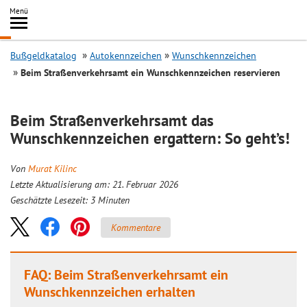
Inhalt
Menü
springen
Searc
Bußgeldkatalog
Autokennzeichen
Wunschkennzeichen
Beim Straßenverkehrsamt ein Wunschkennzeichen reservieren
Beim Straßenverkehrsamt das
Wunschkennzeichen ergattern: So geht’s!
Von
Murat Kilinc
Letzte Aktualisierung am: 21. Februar 2026
Geschätzte Lesezeit:
3
Minuten
Kommentare
FAQ: Beim Straßenverkehrsamt ein
Wunschkennzeichen erhalten