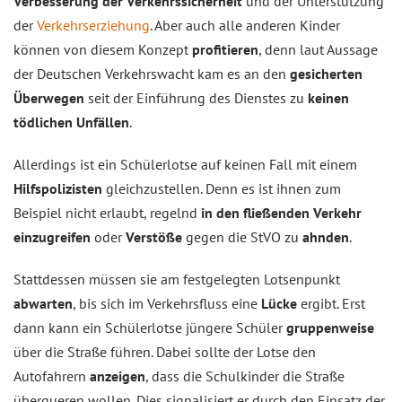
Verbesserung der Verkehrssicherheit
und der Unterstützung
der
Verkehrserziehung
. Aber auch alle anderen Kinder
können von diesem Konzept
profitieren
, denn laut Aussage
der Deutschen Verkehrswacht kam es an den
gesicherten
Überwegen
seit der Einführung des Dienstes zu
keinen
tödlichen Unfällen
.
Allerdings ist ein Schülerlotse auf keinen Fall mit einem
Hilfspolizisten
gleichzustellen. Denn es ist ihnen zum
Beispiel nicht erlaubt, regelnd
in den fließenden Verkehr
einzugreifen
oder
Verstöße
gegen die StVO zu
ahnden
.
Stattdessen müssen sie am festgelegten Lotsenpunkt
abwarten
, bis sich im Verkehrsfluss eine
Lücke
ergibt. Erst
dann kann ein Schülerlotse jüngere Schüler
gruppenweise
über die Straße führen. Dabei sollte der Lotse den
Autofahrern
anzeigen
, dass die Schulkinder die Straße
überqueren wollen. Dies signalisiert er durch den Einsatz der