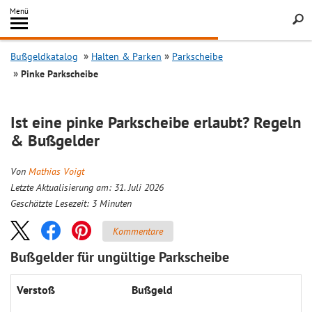
Inhalt
Menü
springen
Searc
Bußgeldkatalog
Halten & Parken
Parkscheibe
Pinke Parkscheibe
Ist eine pinke Parkscheibe erlaubt? Regeln
& Bußgelder
Von
Mathias Voigt
Letzte Aktualisierung am: 31. Juli 2026
Geschätzte Lesezeit:
3
Minuten
Kommentare
Bußgelder für ungültige Parkscheibe
Verstoß
Bußgeld