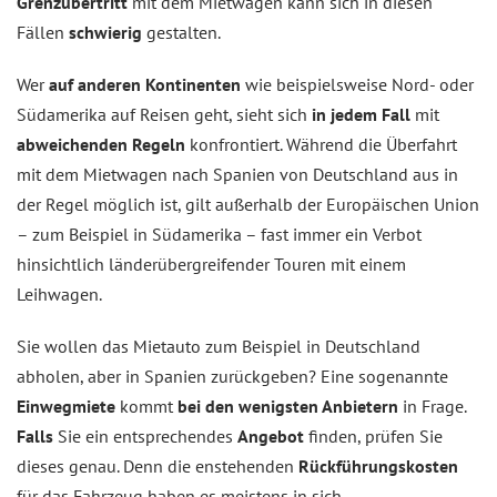
Grenzübertritt
mit dem Mietwagen kann sich in diesen
Fällen
schwierig
gestalten.
Wer
auf anderen Kontinenten
wie beispielsweise Nord- oder
Südamerika auf Reisen geht, sieht sich
in jedem Fall
mit
abweichenden Regeln
konfrontiert. Während die Überfahrt
mit dem Mietwagen nach Spanien von Deutschland aus in
der Regel möglich ist, gilt außerhalb der Europäischen Union
– zum Beispiel in Südamerika – fast immer ein Verbot
hinsichtlich länderübergreifender Touren mit einem
Leihwagen.
Sie wollen das Mietauto zum Beispiel in Deutschland
abholen, aber in Spanien zurückgeben? Eine sogenannte
Einwegmiete
kommt
bei den wenigsten Anbietern
in Frage.
Falls
Sie ein entsprechendes
Angebot
finden, prüfen Sie
dieses genau. Denn die enstehenden
Rückführungskosten
für das Fahrzeug haben es meistens in sich.